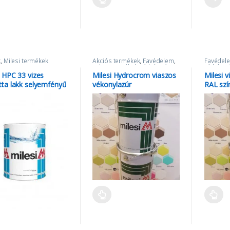
k
,
Milesi termékek
Akciós termékek
,
Favédelem
,
Favédel
Milesi termékek
,
Vízbázisú
Vízbázis
lazúrok
i HPC 33 vizes
Milesi Hydrocrom viaszos
Milesi 
tta lakk selyemfényű
vékonylazúr
RAL szí