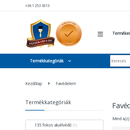
Skip to navigation
Skip to content
+36 1 253 0313
Termékei
Keresés:
Termékkategóriák
Kezdőlap
Favédelem
Termékkategóriák
Favé
Mind a(z)
135 fokos aluélvédő
(1)