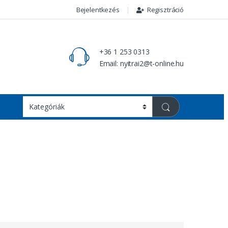
Bejelentkezés
Regisztráció
+36 1 253 0313
Email: nyitrai2@t-online.hu