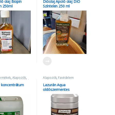
ló olaj Biopin
Dióolaj Ápoló olaj DIÓ
en 250ml
Színtelen 250 ml
ermékek
,
Alapozók
,
Alapozók
,
Favédelem
 oldószerek, adalékok
,
Univerzális alapozók
r koncentrátum
Lazurán Aqua
oldószermentes
faanyagvédőszer