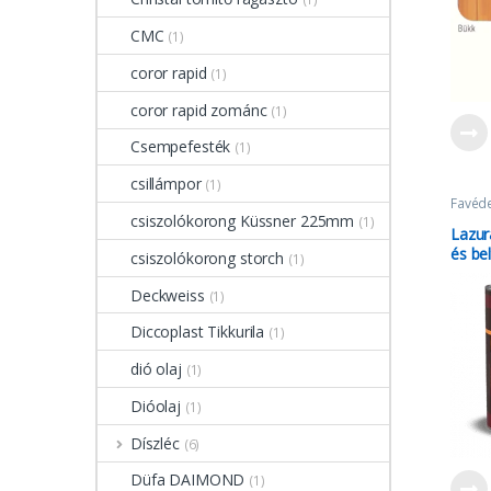
CMC
(1)
coror rapid
(1)
coror rapid zománc
(1)
Csempefesték
(1)
csillámpor
(1)
Favéd
csiszolókorong Küssner 225mm
(1)
Lazur
és bel
csiszolókorong storch
(1)
Deckweiss
(1)
Diccoplast Tikkurila
(1)
dió olaj
(1)
Dióolaj
(1)
Díszléc
(6)
Düfa DAIMOND
(1)