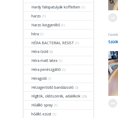
Hardy falispatulyák kofferben
(1)
harzo
(1)
Harzo kiegyenlítő
(1)
héra
(1)
Favéd
Szúöl
HÉRA BACTERIAL RESIST
(1)
Héra Gold
(0)
Héra matt latex
(1)
Héra penészgátló
(1)
Héragold
(1)
Hézagerősítő bandázsoló
(3)
Hígítók, oldószerek, adalékok
(26)
Hőállló spray
(1)
hőálló ezüst
(1)