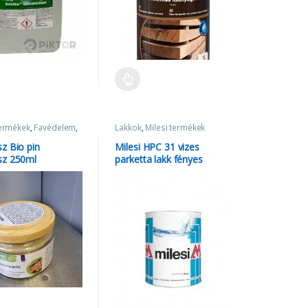
termékek
,
Favédelem
,
Lakkok
,
Milesi termékek
z
z Bio pin
Milesi HPC 31 vizes
sz 250ml
parketta lakk fényes