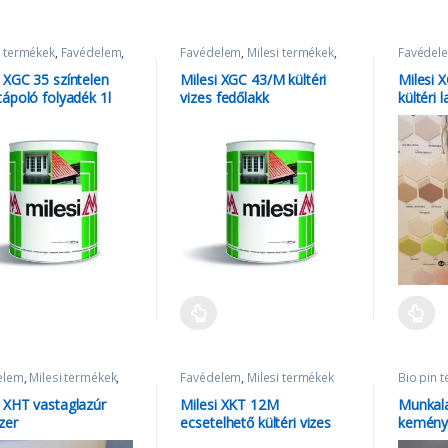
 termékek
,
Favédelem
,
Favédelem
,
Milesi termékek
,
Favédel
 termékek
Vízbázisú lazúrok
Vízbázis
i XGC 35 színtelen
Milesi XGC 43/M kültéri
Milesi 
tápoló folyadék 1l
vizes fedőlakk
kültéri l
ecseteléshez 1l
elem
,
Milesi termékek
,
Favédelem
,
Milesi termékek
Bio pin 
isú lazúrok
,
XHT Milesi
i XHT vastaglazúr
Milesi XKT 12M
Munkala
zer
ecsetelhető kültéri vizes
kemény
fehér fedőfesték