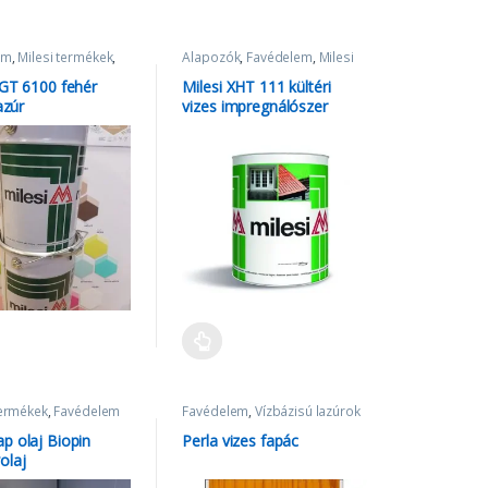
em
,
Milesi termékek
,
Alapozók
,
Favédelem
,
Milesi
ú lazúrok
termékek
XGT 6100 fehér
Milesi XHT 111 kültéri
azúr
vizes impregnálószer
fehér
termékek
,
Favédelem
Favédelem
,
Vízbázisú lazúrok
p olaj Biopin
Perla vizes fapác
olaj