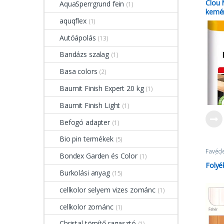
Clou 
AquaSperrgrund fein
(1)
kemén
aquqflex
(1)
Autóápolás
(13)
Bandázs szalag
(1)
Basa colors
(2)
Baumit Finish Expert 20 kg
(1)
Baumit Finish Light
(1)
Befogó adapter
(1)
Bio pin termékek
(5)
Favéd
Bondex Garden és Color
(1)
Sadoli
Folyé
Burkolási anyag
(15)
cellkolor selyem vizes zománc
(1)
cellkolor zománc
(1)
Christal tömítő ragasztó
(1)