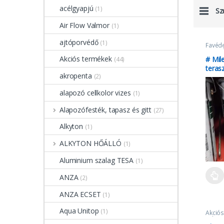
acélgyapjú
(1)
Sz
Air Flow Valmor
(1)
ajtóporvédő
(1)
Favéd
terasz
lazúro
Akciós termékek
# Mile
(44)
teras
akropenta
(2)
alapozó cellkolor vizes
(1)
Alapozófesték, tapasz és gitt
(27)
Alkyton
(1)
ALKYTON HŐÁLLÓ
(1)
Aluminium szalag TESA
(1)
ANZA
(2)
ANZA ECSET
(1)
Aqua Unitop
(1)
Akciós
Milesi