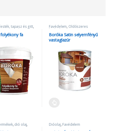
esték, tapasz és gitt
,
Favédelem
,
Oldószeres
em
,
Tapasz és gitt
lazúrok
folyékony fa
Boróka Satin selyemfényű
vastaglazúr
termékek
,
dió olaj
,
Dióolaj
,
Favédelem
em