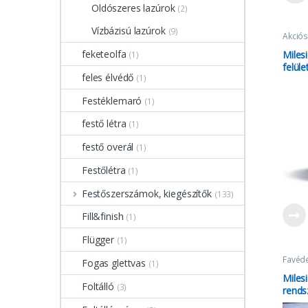
Oldószeres lazúrok
(2)
Vízbázisú lazúrok
(9)
Akciós
Milesi
feketeolfa
Miles
(1)
felüle
feles élvédő
(1)
Festéklemaró
(1)
festő létra
(1)
festő overál
(1)
Festőlétra
(1)
Festőszerszámok, kiegészítők
(133)
Fill&finish
(1)
Flügger
(1)
Favéd
Fogas glettvas
(1)
Vízbáz
Miles
Foltálló
(3)
rends