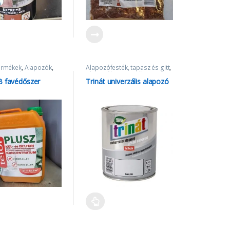
ermékek
,
Alapozók
,
Alapozófesték, tapasz és gitt
,
em
,
tetol
Alapozók
,
Univerzális
alapozók
B favédőszer
Trinát univerzális alapozó