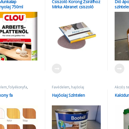
Munkalap
Csiszoló Korong Zsiráfhoz
Dió ápo
yolaj 750ml
Mirka Abranet csiszoló
színtel
háló – 225mm – 180FP
elem
,
folyékonyfa
,
Favédelem
,
hajóolaj
Akciós t
n
,
Tapasz és gitt
Hígítók,
kalcidur
,
kony fa
Hajóolaj Színtelen
Kalcidu