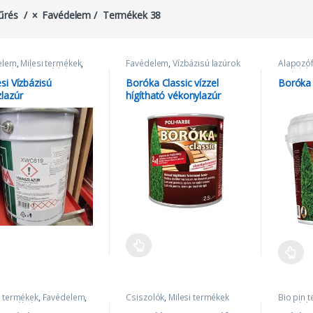
űrés
Favédelem
Termékek 38
elem
,
Milesi termékek
,
Favédelem
,
Vízbázisú lazúrok
Alapozóf
lazúr milesi
,
Vízbázisú
Favédel
k
si Vízbázisú
Boróka Classic vízzel
Boróka 
zlazúr
hígítható vékonylazúr
 termékek
,
Favédelem
,
Csiszolók
,
Milesi termékek
Bio pin 
 termékek
Favédel