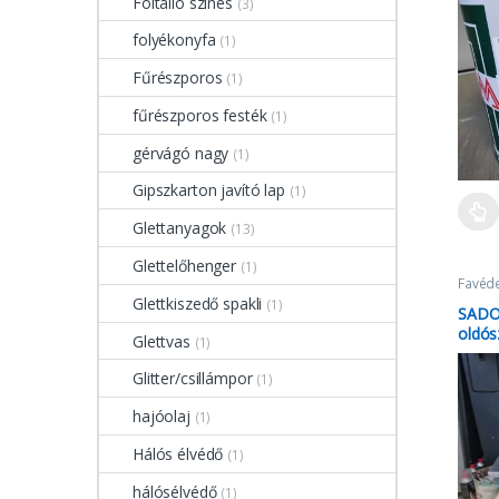
Foltálló színes
(3)
folyékonyfa
(1)
Fűrészporos
(1)
fűrészporos festék
(1)
gérvágó nagy
(1)
Gipszkarton javító lap
(1)
Glettanyagok
(13)
Glettelőhenger
(1)
Favéd
lazúro
Glettkiszedő spakli
(1)
SADOL
oldós
Glettvas
(1)
vasta
Glitter/csillámpor
(1)
hajóolaj
(1)
Hálós élvédő
(1)
hálósélvédő
(1)