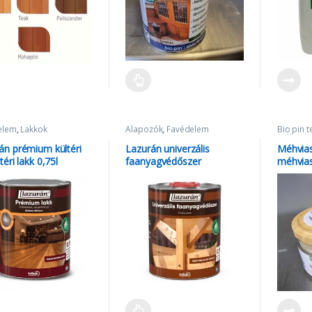
elem
,
Lakkok
Alapozók
,
Favédelem
Bio pin 
méhvias
án prémium kültéri
Lazurán univerzális
Méhvias
téri lakk 0,75l
faanyagvédőszer
méhvia