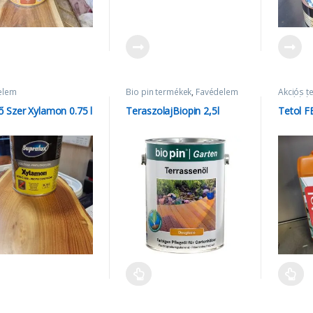
elem
Bio pin termékek
,
Favédelem
Akciós t
Favédel
ő Szer Xylamon 0.75 l
TeraszolajBiopin 2,5l
Tetol F