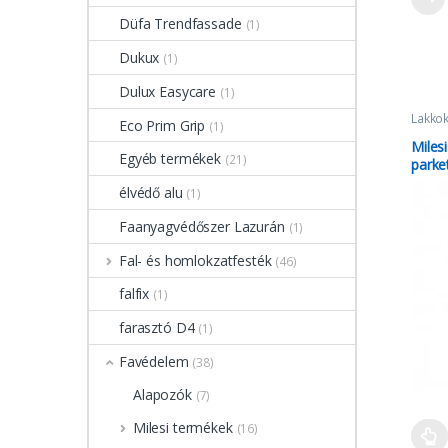
Düfa Trendfassade
(1)
Dukux
(1)
Dulux Easycare
(1)
Lakko
Eco Prim Grip
(1)
Miles
Egyéb termékek
(21)
parke
élvédő alu
(1)
Faanyagvédőszer Lazurán
(1)
Fal- és homlokzatfesték
(46)
falfix
(1)
farasztó D4
(1)
Favédelem
(38)
Alapozók
(7)
Milesi termékek
(16)