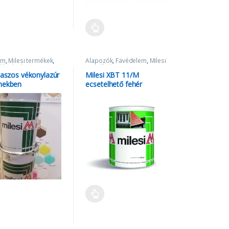
em
,
Milesi termékek
,
Alapozók
,
Favédelem
,
Milesi
ú lazúrok
termékek
viaszos vékonylazúr
Milesi XBT 11/M
nekben
ecsetelhető fehér
töltőalapozó