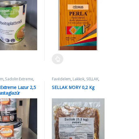
em
,
Sadolin Extreme
,
Favédelem
,
Lakkok
,
SELLAK
,
ú lazúrok
SELLAKK
 Extreme Lazur 2,5
SELLAK IVORY 0,2 Kg
vastaglazúr