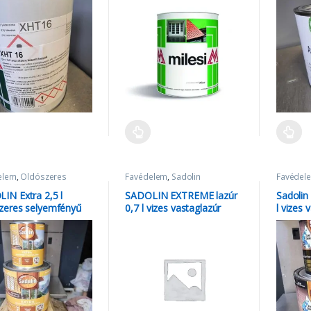
elem
,
Oldószeres
Favédelem
,
Sadolin
Favédel
k
,
Sadolin
Vízbázis
IN Extra 2,5 l
SADOLIN EXTREME lazúr
Sadolin
zeres selyemfényű
0,7 l vizes vastaglazúr
l vizes 
glazúr