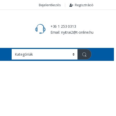
Bejelentkezés
Regisztráció
+36 1 253 0313
Email: nyitrai2@t-online.hu