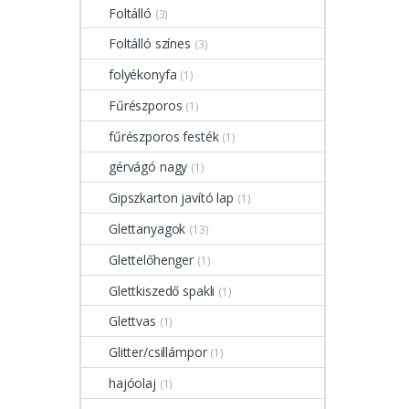
Foltálló
(3)
Foltálló színes
(3)
folyékonyfa
(1)
Fűrészporos
(1)
fűrészporos festék
(1)
gérvágó nagy
(1)
Gipszkarton javító lap
(1)
Glettanyagok
(13)
Glettelőhenger
(1)
Glettkiszedő spakli
(1)
Glettvas
(1)
Glitter/csillámpor
(1)
hajóolaj
(1)