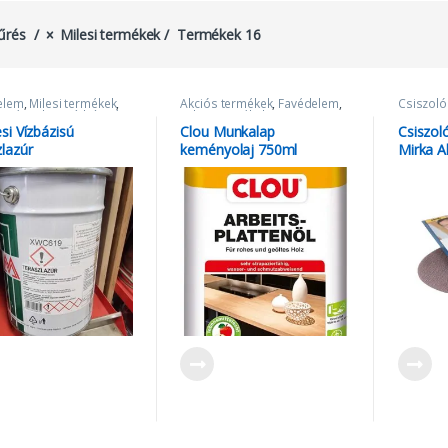
űrés
Milesi termékek
Termékek 16
elem
,
Milesi termékek
,
Akciós termékek
,
Favédelem
,
Csiszoló
lazúr milesi
,
Vízbázisú
Milesi termékek
k
si Vízbázisú
Clou Munkalap
Csiszol
zlazúr
keményolaj 750ml
Mirka A
háló –