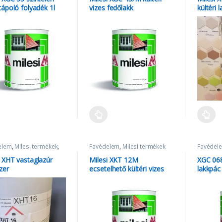
tápoló folyadék 1l
vizes fedőlakk
kültéri l
ecseteléshez 1l
elem
,
Milesi termékek
,
Favédelem
,
Milesi termékek
Favédel
isú lazúrok
,
XHT Milesi
i XHT vastaglazúr
Milesi XKT 12M
XGC 068
zer
ecsetelhető kültéri vizes
lakkpác
fehér fedőfesték