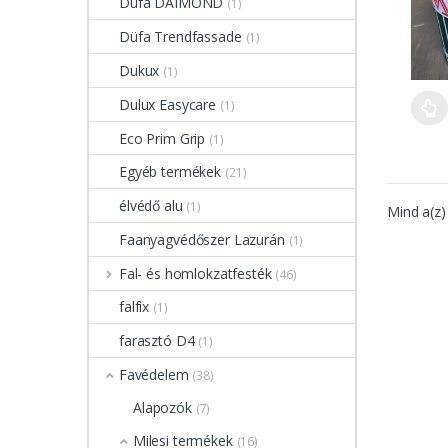
Düfa DAIMOND
(1)
Düfa Trendfassade
(1)
Dukux
(1)
Dulux Easycare
(1)
Eco Prim Grip
(1)
Egyéb termékek
(21)
élvédő alu
(1)
Mind a(z)
Faanyagvédőszer Lazurán
(1)
Fal- és homlokzatfesték
(46)
falfix
(1)
farasztó D4
(1)
Favédelem
(38)
Alapozók
(7)
Milesi termékek
(16)