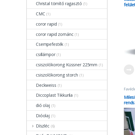
Christal tömítő ragasztó
(1)
felüle
CMC
(1)
coror rapid
(1)
coror rapid zománc
(1)
Csempefesték
(1)
csillámpor
(1)
csiszolókorong Küssner 225mm
(1)
csiszolókorong storch
(1)
Deckweiss
(1)
Favéd
Vízbáz
Diccoplast Tikkurila
(1)
Miles
rends
dió olaj
(1)
Dióolaj
(1)
Díszléc
(6)