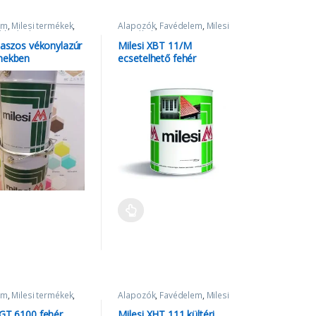
em
,
Milesi termékek
,
Alapozók
,
Favédelem
,
Milesi
ú lazúrok
termékek
viaszos vékonylazúr
Milesi XBT 11/M
nekben
ecsetelhető fehér
töltőalapozó
em
,
Milesi termékek
,
Alapozók
,
Favédelem
,
Milesi
ú lazúrok
termékek
XGT 6100 fehér
Milesi XHT 111 kültéri