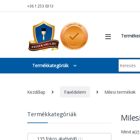
Skip to navigation
Skip to content
+36 1 253 0313
Termékei
Keresés:
Termékkategóriák
Kezdőlap
Favédelem
Milesi termékek
Termékkategóriák
Miles
Mind a(z)
135 fokos aluélvédő
(1)