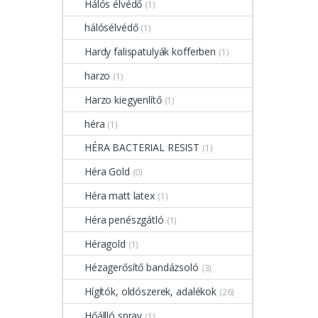
Hálós élvédő
(1)
hálósélvédő
(1)
Hardy falispatulyák kofferben
(1)
harzo
(1)
Harzo kiegyenlítő
(1)
héra
(1)
HÉRA BACTERIAL RESIST
(1)
Héra Gold
(0)
Héra matt latex
(1)
Héra penészgátló
(1)
Héragold
(1)
Hézagerősítő bandázsoló
(3)
Hígítók, oldószerek, adalékok
(26)
Hőállló spray
(1)