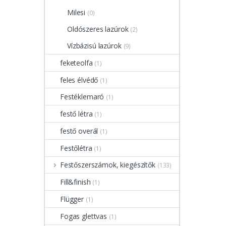
Milesi
(0)
Oldószeres lazúrok
(2)
Vízbázisú lazúrok
(9)
feketeolfa
(1)
feles élvédő
(1)
Festéklemaró
(1)
festő létra
(1)
festő overál
(1)
Festőlétra
(1)
Festőszerszámok, kiegészítők
(133)
Fill&finish
(1)
Flügger
(1)
Fogas glettvas
(1)