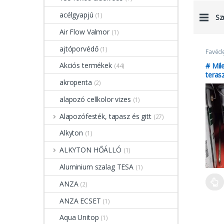
acélgyapjú
(1)
Sz
Air Flow Valmor
(1)
ajtóporvédő
(1)
Favéd
terasz
lazúro
Akciós termékek
# Mile
(44)
teras
akropenta
(2)
alapozó cellkolor vizes
(1)
Alapozófesték, tapasz és gitt
(27)
Alkyton
(1)
ALKYTON HŐÁLLÓ
(1)
Aluminium szalag TESA
(1)
ANZA
(2)
ANZA ECSET
(1)
Aqua Unitop
(1)