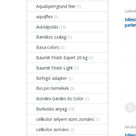
AquaSperrgrund fein
(1)
Lakko
aquqflex
(1)
Miles
parke
Autóápolás
(13)
Bandázs szalag
(1)
Basa colors
(2)
Baumit Finish Expert 20 kg
(1)
Baumit Finish Light
(1)
Befogó adapter
(1)
Bio pin termékek
(5)
Bondex Garden és Color
(1)
Burkolási anyag
(15)
cellkolor selyem vizes zománc
(1)
Akciós
cellkolor zománc
(1)
Milesi
Miles