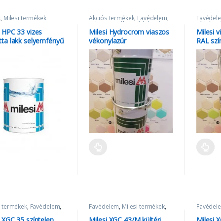
k
,
Milesi termékek
Akciós termékek
,
Favédelem
,
Favédel
Milesi termékek
,
Vízbázisú
Vízbázis
lazúrok
i HPC 33 vizes
Milesi Hydrocrom viaszos
Milesi 
tta lakk selyemfényű
vékonylazúr
RAL szí
 termékek
,
Favédelem
,
Favédelem
,
Milesi termékek
,
Favédel
 termékek
Vízbázisú lazúrok
Vízbázis
i XGC 35 színtelen
Milesi XGC 43/M kültéri
Milesi 