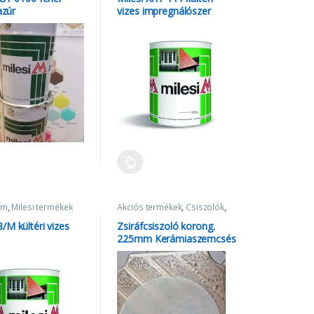
azúr
vizes impregnálószer
fehér
em
,
Milesi termékek
Akciós termékek
,
Csiszolók
,
Milesi termékek
,
zsiráf
,
zsiráfcsiszoló
,
Zsiráfcsiszoló
/M kültéri vizes
Zsiráfcsiszoló korong.
korongok
225mm Kerámiaszemcsés
Mirka Abranet