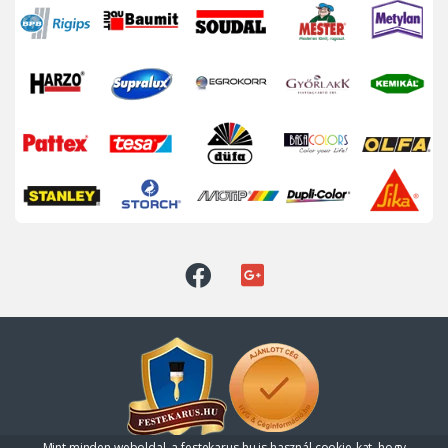
Mint minden weboldal, a festekarus.hu is használ cookie-kat, hogy