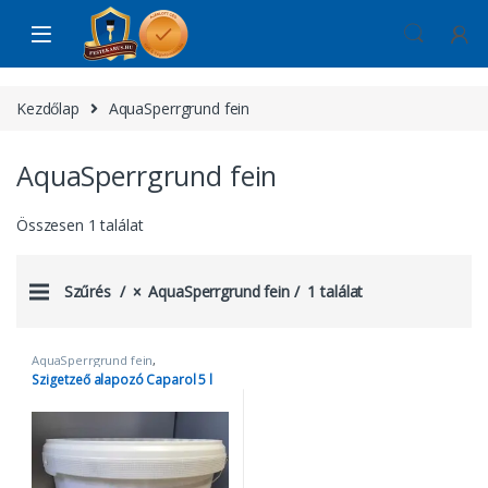
Skip to navigation
Skip to content
Kezdőlap
AquaSperrgrund fein
AquaSperrgrund fein
Összesen 1 találat
Szűrés
AquaSperrgrund fein
1 találat
AquaSperrgrund fein
,
szigetelőalapozó
Szigetzeő alapozó Caparol 5 l