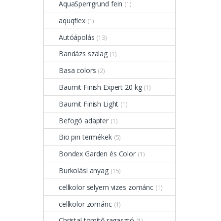
AquaSperrgrund fein
(1)
aquqflex
(1)
Autóápolás
(13)
Bandázs szalag
(1)
Basa colors
(2)
Baumit Finish Expert 20 kg
(1)
Baumit Finish Light
(1)
Befogó adapter
(1)
Bio pin termékek
(5)
Bondex Garden és Color
(1)
Burkolási anyag
(15)
cellkolor selyem vizes zománc
(1)
cellkolor zománc
(1)
Christal tömítő ragasztó
(1)