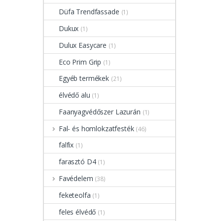
Düfa Trendfassade
(1)
Dukux
(1)
Dulux Easycare
(1)
Eco Prim Grip
(1)
Egyéb termékek
(21)
élvédő alu
(1)
Faanyagvédőszer Lazurán
(1)
Fal- és homlokzatfesték
(46)
falfix
(1)
farasztó D4
(1)
Favédelem
(38)
feketeolfa
(1)
feles élvédő
(1)