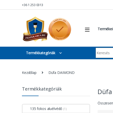
Skip to navigation
Skip to content
+36 1 253 0313
Termékei
Keresés:
Termékkategóriák
Kezdőlap
Düfa DAIMOND
Termékkategóriák
Düfa
Összesen 
135 fokos aluélvédő
(1)