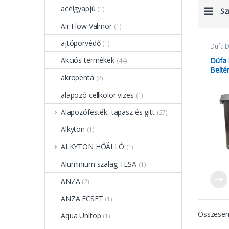
acélgyapjú
(1)
Sz
Air Flow Valmor
(1)
ajtóporvédő
(1)
Düfa 
Akciós termékek
Düfa
(44)
Beltér
akropenta
(2)
alapozó cellkolor vizes
(1)
Alapozófesték, tapasz és gitt
(27)
Alkyton
(1)
ALKYTON HŐÁLLÓ
(1)
Aluminium szalag TESA
(1)
ANZA
(2)
ANZA ECSET
(1)
Összesen 
Aqua Unitop
(1)