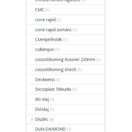
CMC
(1)
coror rapid
(1)
coror rapid zománc
(1)
Csempefesték
(1)
csillámpor
(1)
csiszolókorong Küssner 225mm
(1)
csiszolókorong storch
(1)
Deckweiss
(1)
Diccoplast Tikkurila
(1)
dió olaj
(1)
Dióolaj
(1)
Díszléc
(6)
Düfa DAIMOND
(1)