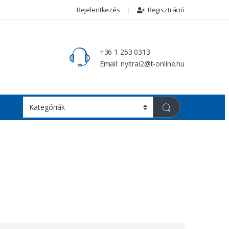
Bejelentkezés
Regisztráció
+36 1 253 0313
Email: nyitrai2@t-online.hu