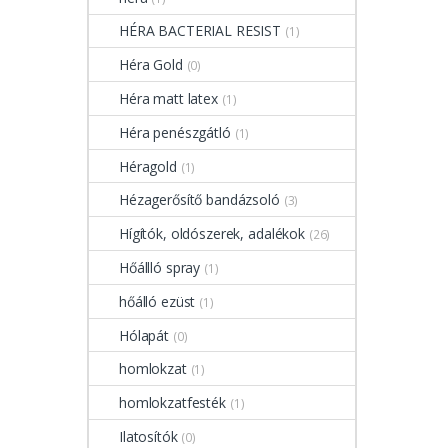
HÉRA BACTERIAL RESIST
(1)
Héra Gold
(0)
Héra matt latex
(1)
Héra penészgátló
(1)
Héragold
(1)
Hézagerősítő bandázsoló
(3)
Hígítók, oldószerek, adalékok
(26)
Hőállló spray
(1)
hőálló ezüst
(1)
Hólapát
(0)
homlokzat
(1)
homlokzatfesték
(1)
Ilatosítók
(0)