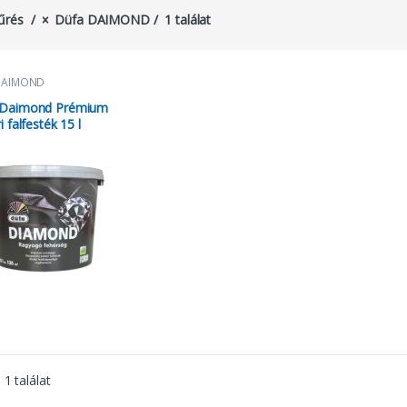
űrés
Düfa DAIMOND
1 találat
DAIMOND
 Daimond Prémium
i falfesték 15 l
1 találat