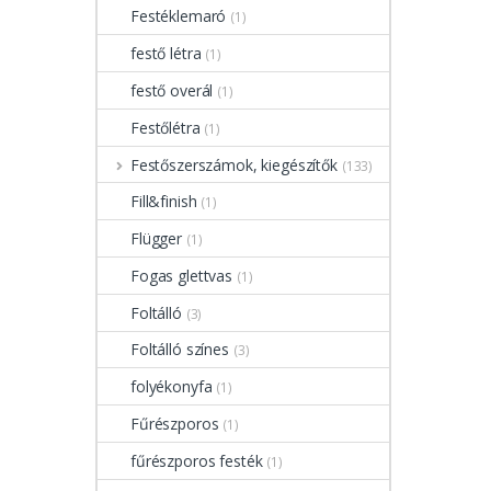
Festéklemaró
(1)
festő létra
(1)
festő overál
(1)
Festőlétra
(1)
Festőszerszámok, kiegészítők
(133)
Fill&finish
(1)
Flügger
(1)
Fogas glettvas
(1)
Foltálló
(3)
Foltálló színes
(3)
folyékonyfa
(1)
Fűrészporos
(1)
fűrészporos festék
(1)