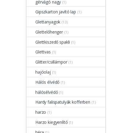
gérvágó nagy
(1)
Gipszkarton javító lap
(1)
Glettanyagok
(13)
Glettelőhenger
(1)
Glettkiszedő spakli
(1)
Glettvas
(1)
Glitter/csillámpor
(1)
hajóolaj
(1)
Hálós élvédő
(1)
hálósélvédő
(1)
Hardy falispatulyák kofferben
(1)
harzo
(1)
Harzo kiegyenlítő
(1)
héra
(1)