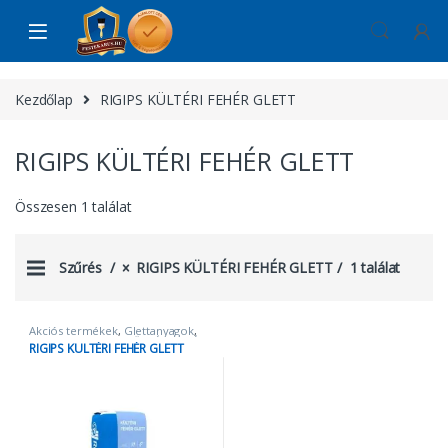
Skip to navigation
Skip to content
Kezdőlap
RIGIPS KÜLTÉRI FEHÉR GLETT
RIGIPS KÜLTÉRI FEHÉR GLETT
Összesen 1 találat
Szűrés
RIGIPS KÜLTÉRI FEHÉR GLETT
1 találat
Akciós termékek
,
Glettanyagok
,
külső glett
,
RIGIPS KÜLTÉRI FEHÉR
RIGIPS KÜLTÉRI FEHÉR GLETT
GLETT