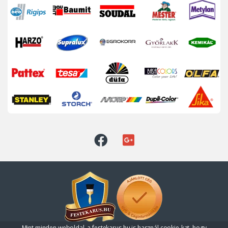
Mint minden weboldal, a festekarus.hu is használ cookie-kat, hogy