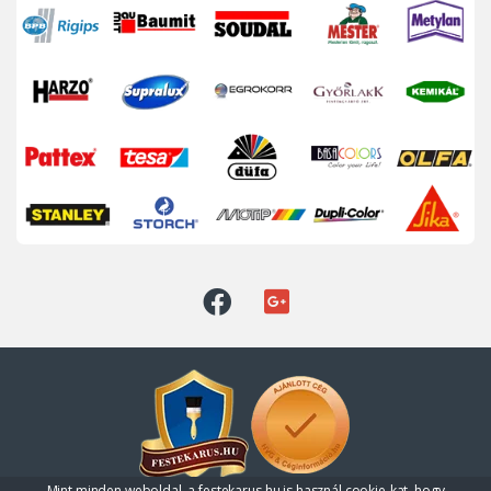
Mint minden weboldal, a festekarus.hu is használ cookie-kat, hogy