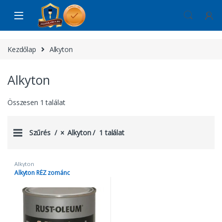
Skip to navigation
Skip to content
Kezdőlap
Alkyton
Alkyton
Összesen 1 találat
Szűrés
Alkyton
1 találat
Alkyton
Alkyton RÉZ zománc