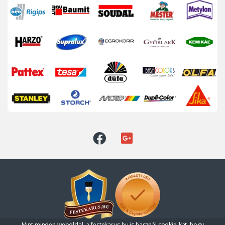
Mint minden weboldal, a festekarus.hu is használ cookie-kat, hogy