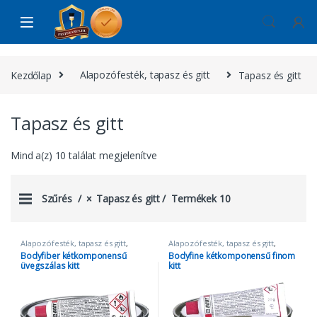
Skip to navigation
Skip to content
Kezdőlap
Alapozófesték, tapasz és gitt
Tapasz és gitt
Tapasz és gitt
Mind a(z) 10 találat megjelenítve
Szűrés
Tapasz és gitt
Termékek 10
Alapozófesték, tapasz és gitt
,
Alapozófesték, tapasz és gitt
,
Autóápolás
,
Tapasz és gitt
Autóápolás
,
Tapasz és gitt
Bodyfiber kétkomponensű
Bodyfine kétkomponensű finom
üvegszálas kitt
kitt