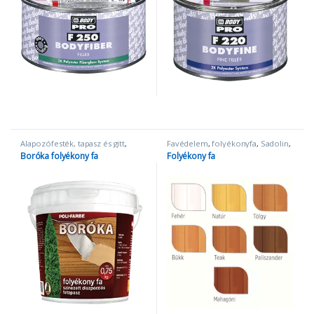
Ennek a terméknek több variációja van. A változatok a termékolda
Alapozófesték, tapasz és gitt
,
Favédelem
,
folyékonyfa
,
Sadolin
,
Favédelem
,
Tapasz és gitt
Tapasz és gitt
Boróka folyékony fa
Folyékony fa