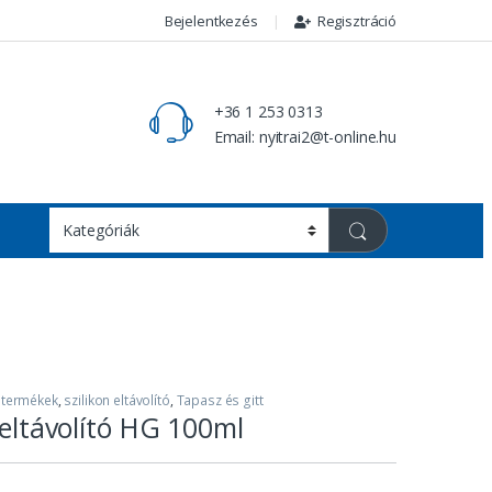
Bejelentkezés
Regisztráció
+36 1 253 0313
Email: nyitrai2@t-online.hu
 termékek
,
szilikon eltávolító
,
Tapasz és gitt
-eltávolító HG 100ml