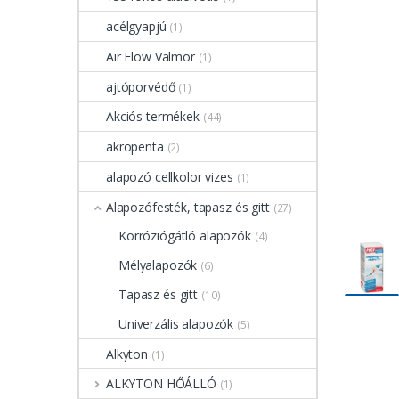
acélgyapjú
(1)
Air Flow Valmor
(1)
ajtóporvédő
(1)
Akciós termékek
(44)
akropenta
(2)
alapozó cellkolor vizes
(1)
Alapozófesték, tapasz és gitt
(27)
Korróziógátló alapozók
(4)
Mélyalapozók
(6)
Tapasz és gitt
(10)
Univerzális alapozók
(5)
Alkyton
(1)
ALKYTON HŐÁLLÓ
(1)