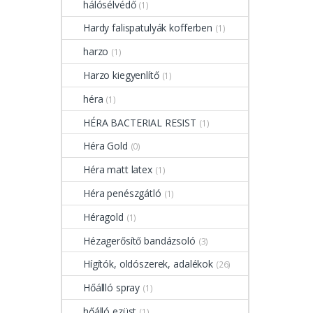
hálósélvédő
(1)
Hardy falispatulyák kofferben
(1)
harzo
(1)
Harzo kiegyenlítő
(1)
héra
(1)
HÉRA BACTERIAL RESIST
(1)
Héra Gold
(0)
Héra matt latex
(1)
Héra penészgátló
(1)
Héragold
(1)
Hézagerősítő bandázsoló
(3)
Hígítók, oldószerek, adalékok
(26)
Hőállló spray
(1)
hőálló ezüst
(1)