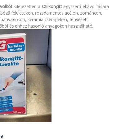
volítót
kifejezetten a
szilikongitt
egyszerű eltávolítására
lönböző felületeken, rozsdamentes acélon, zománcon,
múanyagokon, kerámia csempéken, fényezett
böl és ehhez hasonló anyagokon használható.
n!