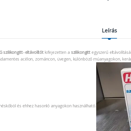
Leírás
 szilikongitt
–
eltávolítót
kifejezetten a
szilikongitt
egyszerű eltávolításár
sdamentes acélon, zománcon, üvegen, különböző múanyagokon, kerá
méskőböl és ehhez hasonló anyagokon használható.