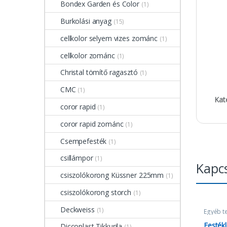
Bondex Garden és Color
(1)
Burkolási anyag
(15)
cellkolor selyem vizes zománc
(1)
cellkolor zománc
(1)
Christal tömítő ragasztó
(1)
CMC
(1)
Kat
coror rapid
(1)
coror rapid zománc
(1)
Csempefesték
(1)
csillámpor
(1)
Kapc
csiszolókorong Küssner 225mm
(1)
csiszolókorong storch
(1)
Deckweiss
(1)
Egyéb t
Festék
Diccoplast Tikkurila
(1)