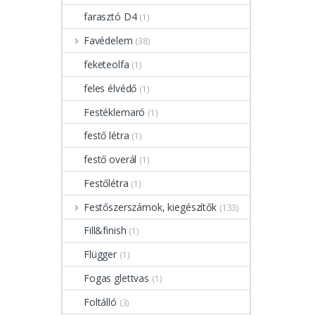
farasztó D4
(1)
Favédelem
(38)
feketeolfa
(1)
feles élvédő
(1)
Festéklemaró
(1)
festő létra
(1)
festő overál
(1)
Festőlétra
(1)
Festőszerszámok, kiegészítők
(133)
Fill&finish
(1)
Flügger
(1)
Fogas glettvas
(1)
Foltálló
(3)