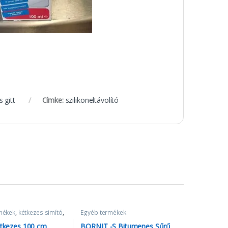
 gitt
Címke:
szilikoneltávolító
mékek
,
kétkezes simító
,
Egyéb termékek
étkezes 100 cm
BORNIT -S Bitumenes Sűrű