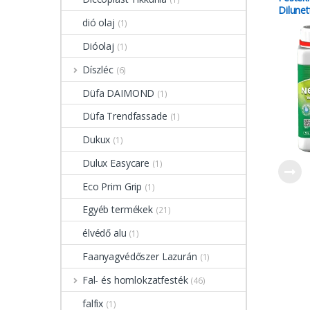
Dilunet
dió olaj
(1)
Dióolaj
(1)
Díszléc
(6)
Düfa DAIMOND
(1)
Düfa Trendfassade
(1)
Dukux
(1)
Dulux Easycare
(1)
Eco Prim Grip
(1)
Egyéb termékek
(21)
élvédő alu
(1)
Faanyagvédőszer Lazurán
(1)
Fal- és homlokzatfesték
(46)
falfix
(1)