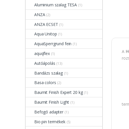
Aluminium szalag TESA
(1)
ANZA
(2)
ANZA ECSET
(1)
Aqua Unitop
(1)
AquaSperrgrund fein
(1)
A
HG
aquqflex
(1)
roz
Autóápolás
(13)
Bandázs szalag
(1)
Basa colors
(2)
Baumit Finish Expert 20 kg
(1)
Baumit Finish Light
(1)
ter
Befogó adapter
(1)
Bio pin termékek
(5)