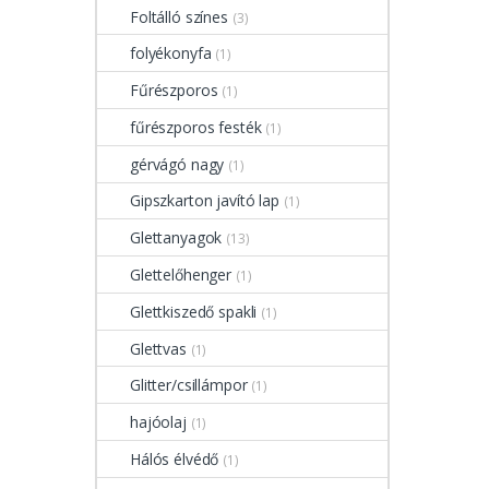
Foltálló színes
(3)
folyékonyfa
(1)
Fűrészporos
(1)
fűrészporos festék
(1)
gérvágó nagy
(1)
Gipszkarton javító lap
(1)
Glettanyagok
(13)
Glettelőhenger
(1)
Glettkiszedő spakli
(1)
Glettvas
(1)
Glitter/csillámpor
(1)
hajóolaj
(1)
Hálós élvédő
(1)