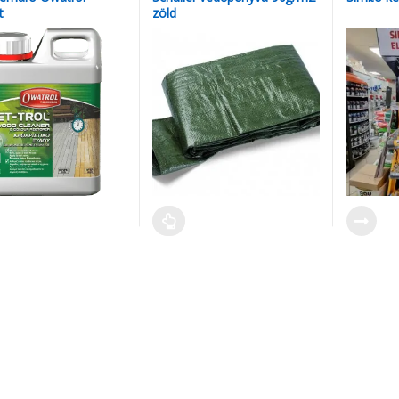
t
zöld