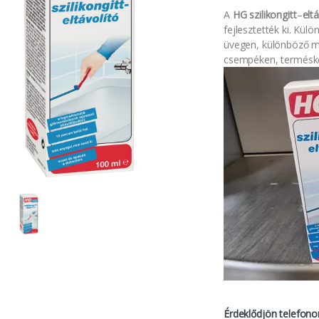
A
HG szilikongitt
–
eltá
fejlesztették ki. Kü
üvegen, különböző 
csempéken, terméskő
Érdeklődjön telefono