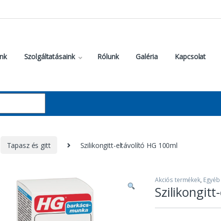
nk
Szolgáltatásaink
Rólunk
Galéria
Kapcsolat
Tapasz és gitt
Szilikongitt-eltávolító HG 100ml
Akciós termékek
,
Egyéb
Szilikongitt