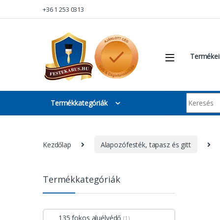
Skip to navigation
Skip to content
+36 1 253 0313
Termékei
Keresés:
Termékkategóriák
Kezdőlap
Alapozófesték, tapasz és gitt
Termékkategóriák
135 fokos aluélvédő
(1)