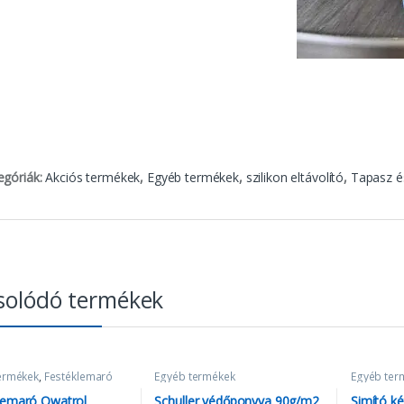
egóriák:
Akciós termékek
,
Egyéb termékek
,
szilikon eltávolító
,
Tapasz és
solódó termékek
ermékek
,
Festéklemaró
Egyéb termékek
Egyéb ter
lepke
lemaró Owatrol
Schuller védőponyva 90g/m2
Simító k