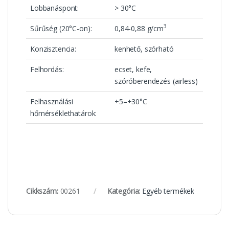
Lobbanáspont:
> 30°C
3
Sűrűség (20°C-on):
0,84-0,88 g/cm
Konzisztencia:
kenhető, szórható
Felhordás:
ecset, kefe,
szóróberendezés (airless)
Felhasználási
+5–+30°C
hőmérséklethatárok:
Cikkszám:
00261
Kategória:
Egyéb termékek