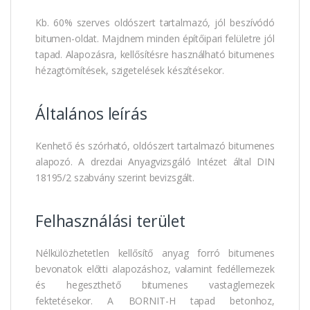
Kb. 60% szerves oldószert tartalmazó, jól beszívódó
bitumen-oldat. Majdnem minden építőipari felületre jól
tapad. Alapozásra, kellősítésre használható bitumenes
hézagtömítések, szigetelések készítésekor.
Általános leírás
Kenhető és szórható, oldószert tartalmazó bitumenes
alapozó. A drezdai Anyagvizsgáló Intézet által DIN
18195/2 szabvány szerint bevizsgált.
Felhasználási terület
Nélkülözhetetlen kellősítő anyag forró bitumenes
bevonatok előtti alapozáshoz, valamint fedéllemezek
és hegeszthető bitumenes vastaglemezek
fektetésekor. A BORNIT-H tapad betonhoz,