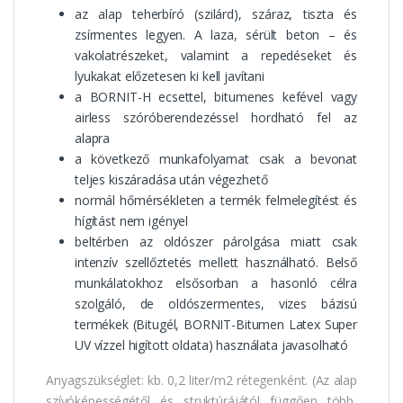
az alap teherbíró (szilárd), száraz, tiszta és
zsírmentes legyen. A laza, sérült beton – és
vakolatrészeket, valamint a repedéseket és
lyukakat előzetesen ki kell javítani
a BORNIT-H ecsettel, bitumenes kefével vagy
airless szóróberendezéssel hordható fel az
alapra
a következő munkafolyamat csak a bevonat
teljes kiszáradása után végezhető
normál hőmérsékleten a termék felmelegítést és
hígítást nem igényel
beltérben az oldószer párolgása miatt csak
intenzív szellőztetés mellett használható. Belső
munkálatokhoz elsősorban a hasonló célra
szolgáló, de oldószermentes, vizes bázisú
termékek (Bitugél, BORNIT-Bitumen Latex Super
UV vízzel higított oldata) használata javasolható
Anyagszükséglet: kb. 0,2 liter/m2 rétegenként. (Az alap
szívóképességétől és struktúrájától függően több,