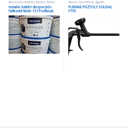
Akciós termékek
,
Beltéri fehér
Akciós termékek
,
Egyéb
falfestékek
,
Egyéb termékek
,
Fal-
termékek
,
Purhab pisztoly
,
Inntaler beltéri diszperziós
PURHAB PISZTOLY SOUDAL
és homlokzatfesték
,
Inntaler
Szerszámok
falfesték fehér 15 l Profiknak
PTFE