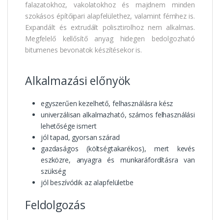
falazatokhoz, vakolatokhoz és majdnem minden
szokásos építőipari alapfelülethez, valamint fémhez is.
Expandált és extrudált polisztirolhoz nem alkalmas.
Megfelelő kellősítő anyag hidegen bedolgozható
bitumenes bevonatok készítésekor is.
Alkalmazási előnyök
egyszerűen kezelhető, felhasználásra kész
univerzálisan alkalmazható, számos felhasználási
lehetősége ismert
jól tapad, gyorsan szárad
gazdaságos (költségtakarékos), mert kevés
eszközre, anyagra és munkaráfordításra van
szükség
jól beszívódik az alapfelületbe
Feldolgozás