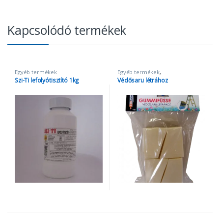
Kapcsolódó termékek
Egyéb termékek
Egyéb termékek
,
Festőszerszámok, kiegészítők
Szi-Ti lefolyótisztító 1kg
Védősaru létrához