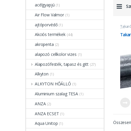
acélgyapjú
(1)
Sz
Air Flow Valmor
(1)
ajtóporvédő
(1)
Takaró
fólia
Akciós termékek
Takar
(44)
akropenta
(2)
alapozó cellkolor vizes
(1)
Alapozófesték, tapasz és gitt
(27)
Alkyton
(1)
ALKYTON HŐÁLLÓ
(1)
Aluminium szalag TESA
(1)
ANZA
(2)
ANZA ECSET
(1)
Összesen 
Aqua Unitop
(1)