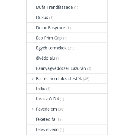
Düfa Trendfassade
(1)
Dukux
(1)
Dulux Easycare
(1)
Eco Prim Grip
(1)
Egyéb termékek
(21)
élvédő alu
(1)
Faanyagvédőszer Lazurán
(1)
Fal- és homlokzatfesték
(46)
falfix
(1)
farasztó D4
(1)
Favédelem
(38)
feketeolfa
(1)
feles élvédő
(1)