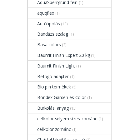
AquaSperrgrund fein
(1)
aquqflex
(1)
Autóápolás
(13)
Bandázs szalag
(1)
Basa colors
(2)
Baumit Finish Expert 20 kg
(1)
Baumit Finish Light
(1)
Befogó adapter
(1)
Bio pin termékek
(5)
Bondex Garden és Color
(1)
Burkolási anyag
(15)
cellkolor selyem vizes zománc
(1)
cellkolor zománc
(1)
Christal tömítő ragasztó
(1)