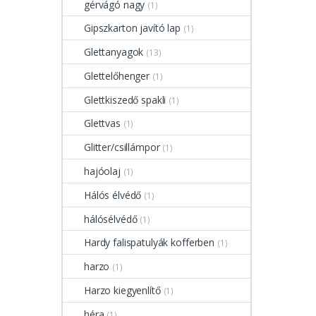
gérvágó nagy
(1)
Gipszkarton javító lap
(1)
Glettanyagok
(13)
Glettelőhenger
(1)
Glettkiszedő spakli
(1)
Glettvas
(1)
Glitter/csillámpor
(1)
hajóolaj
(1)
Hálós élvédő
(1)
hálósélvédő
(1)
Hardy falispatulyák kofferben
(1)
harzo
(1)
Harzo kiegyenlítő
(1)
héra
(1)