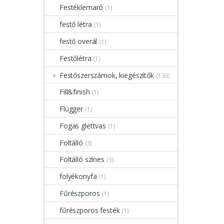
Festéklemaró
(1)
festő létra
(1)
festő overál
(1)
Festőlétra
(1)
Festőszerszámok, kiegészítők
(133)
Fill&finish
(1)
Flügger
(1)
Fogas glettvas
(1)
Foltálló
(3)
Foltálló színes
(3)
folyékonyfa
(1)
Fűrészporos
(1)
fűrészporos festék
(1)