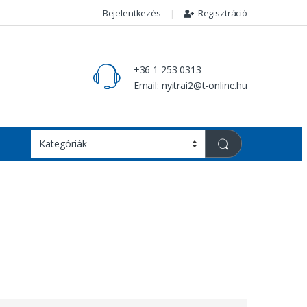
Bejelentkezés
Regisztráció
+36 1 253 0313
Email: nyitrai2@t-online.hu