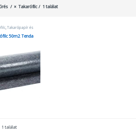
űrés
Takarófilc
1 találat
filc
,
Takarópapír és
ófilc 50m2 Tenda
1 találat