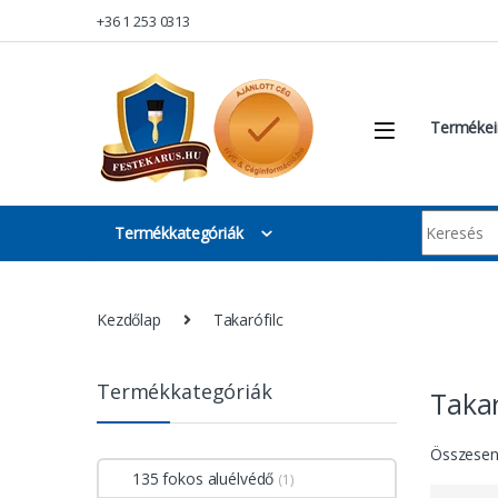
Skip to navigation
Skip to content
+36 1 253 0313
Termékei
Keresés:
Termékkategóriák
Kezdőlap
Takarófilc
Termékkategóriák
Takar
Összesen 
135 fokos aluélvédő
(1)