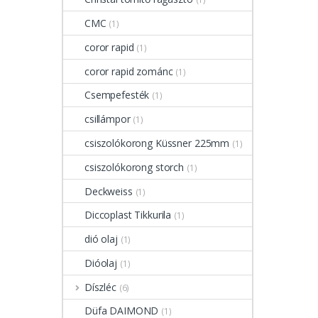
CMC
(1)
coror rapid
(1)
coror rapid zománc
(1)
Csempefesték
(1)
csillámpor
(1)
csiszolókorong Küssner 225mm
(1)
csiszolókorong storch
(1)
Deckweiss
(1)
Diccoplast Tikkurila
(1)
dió olaj
(1)
Dióolaj
(1)
Díszléc
(6)
Düfa DAIMOND
(1)