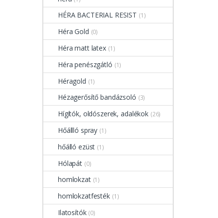
HÉRA BACTERIAL RESIST
(1)
Héra Gold
(0)
Héra matt latex
(1)
Héra penészgátló
(1)
Héragold
(1)
Hézagerősítő bandázsoló
(3)
Hígítók, oldószerek, adalékok
(26)
Hőállló spray
(1)
hőálló ezüst
(1)
Hólapát
(0)
homlokzat
(1)
homlokzatfesték
(1)
Ilatosítók
(0)