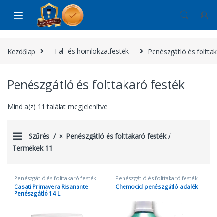
Skip to navigation
Skip to content
Kezdőlap
Fal- és homlokzatfesték
Penészgátló és folttak
Penészgátló és folttakaró festék
Mind a(z) 11 találat megjelenítve
Szűrés
Penészgátló és folttakaró festék
Termékek 11
Penészgátló és folttakaró festék
Penészgátló és folttakaró festék
Casati Primavera Risanante
Chemocid penészgátló adalék
Penészgátló 14 L