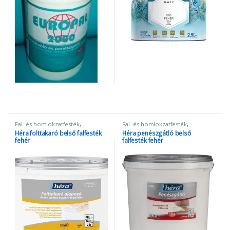
Fal- és homlokzatfesték
,
Fal- és homlokzatfesték
,
Penészgátló és folttakaró festék
Penészgátló és folttakaró festék
Héra folttakaró belső falfesték
Héra penészgátló belső
fehér
falfesték fehér