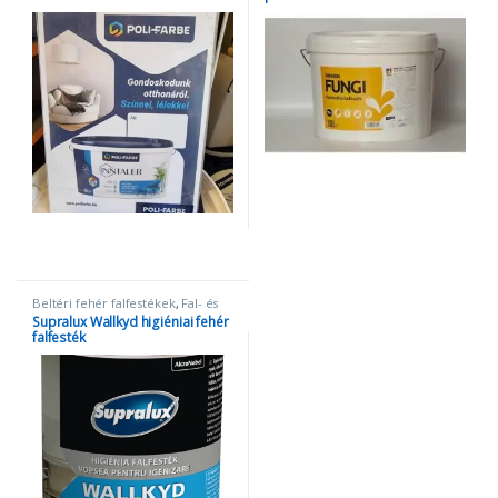
platinum
Ennek a terméknek több variációja van. A változatok a termékolda
Beltéri fehér falfestékek
,
Fal- és
homlokzatfesték
,
Penészgátló és
Supralux Wallkyd higiéniai fehér
folttakaró festék
falfesték