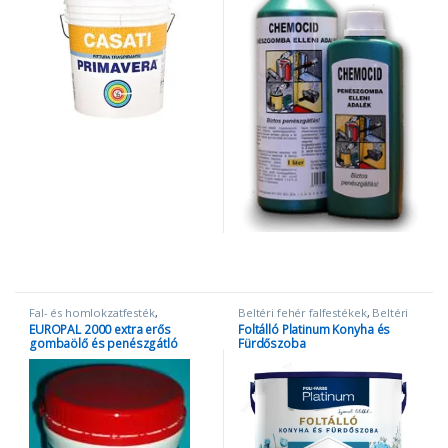
Fal- és homlokzatfesték
,
Beltéri fehér falfestékek
,
Beltéri
Penészgátló és folttakaró festék
színes falfestékek
,
Fal- és
EUROPAL 2000 extra erős
Foltálló Platinum Konyha és
homlokzatfesték
,
Foltálló
,
gombaölő és penészgátló
Fürdőszoba
Penészgátló és folttakaró festék
falfesték