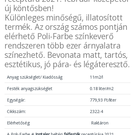
új köntősben!
Különleges minőségű, illatosított
termék. Az ország számos pontján
elérhető Poli-Farbe színkeverő
rendszeren több ezer árnyalatra
színezhető. Bevonata matt, tartós,
esztétikus, jó pára- és légáteresztő.
Anyag szükséglet/ Kiadósság
11m2/l
Festék anyagszükséglet
0.18 liter/m2
Egységár:
779,93 Ft/liter
Cikkszám:
2322-4
Elérhetőség:
Raktáron
A Poli-Farbe #
Inntaler
beltéri
falfesték
receptúrája 2021.