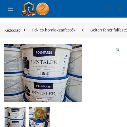
Skip to navigation
Skip to content
Kezdőlap
Fal- és homlokzatfesték
Beltéri fehér falfest