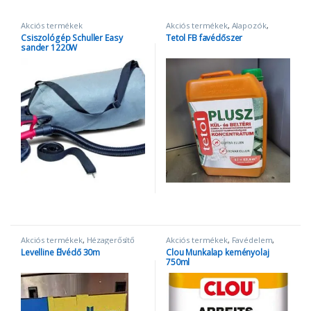
Akciós termékek
Akciós termékek
,
Alapozók
,
Favédelem
,
tetol
Csiszológép Schuller Easy
Tetol FB favédőszer
sander 1220W
Akciós termékek
,
Hézagerősítő
Akciós termékek
,
Favédelem
,
bandázsoló
,
levelline
,
Papír
Milesi termékek
Levelline Élvédő 30m
Clou Munkalap keményolaj
hézagerősítő szalag
750ml