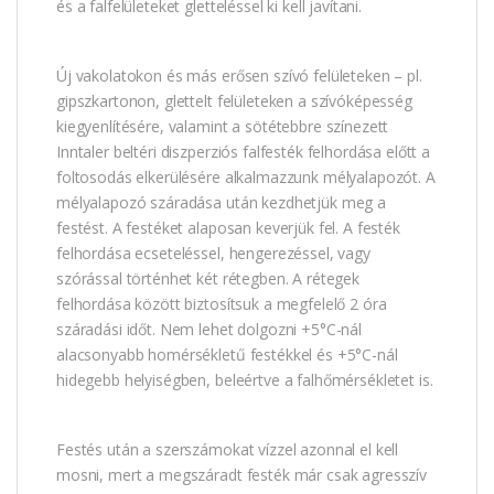
és a falfelületeket gletteléssel ki kell javítani.
Új vakolatokon és más erősen szívó felületeken – pl.
gipszkartonon, glettelt felületeken a szívóképesség
kiegyenlítésére, valamint a sötétebbre színezett
Inntaler beltéri diszperziós falfesték felhordása előtt a
foltosodás elkerülésére alkalmazzunk mélyalapozót. A
mélyalapozó száradása után kezdhetjük meg a
festést. A festéket alaposan keverjük fel. A festék
felhordása ecseteléssel, hengerezéssel, vagy
szórással történhet két rétegben. A rétegek
felhordása között biztosítsuk a megfelelő 2 óra
száradási időt. Nem lehet dolgozni +5°C-nál
alacsonyabb homérsékletű festékkel és +5°C-nál
hidegebb helyiségben, beleértve a falhőmérsékletet is.
Festés után a szerszámokat vízzel azonnal el kell
mosni, mert a megszáradt festék már csak agresszív