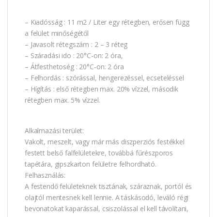
– Kiadósság : 11 m2 / Liter egy rétegben, erősen függ
a felület minőségétől
– Javasolt rétegszám : 2 – 3 réteg
– Száradási ido : 20°C-on: 2 óra,
– Átfesthetoség : 20°C-on: 2 óra
– Felhordás : szórással, hengerezéssel, ecseteléssel
– Hígítás : első rétegben max. 20% vízzel, második
rétegben max. 5% vízzel.
Alkalmazási terület:
Vakolt, meszelt, vagy már más diszperziós festékkel
festett belső falfelületekre, továbbá fűrészporos
tapétára, gipszkarton felületre felhordható.
Felhasználás:
A festendő felületeknek tisztának, száraznak, portól és
olajtól mentesnek kell lennie. A táskásodó, leváló régi
bevonatokat kaparással, csiszolással el kell távolítani,