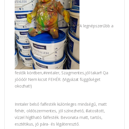
A legnépszerűbb a
festők körében,#inntaler, Szagmentes,jól takar!! Qa
jóóóó! Nem kicsit FEHÉR. (Vigyázat függőséget
okozhat!)
Inntaler belső falfesték különleges minőségű, matt
fehér, oldószermentes, jól színezhető, illatosított,
vízzel hígítható falfesték. Bevonata matt, tartós,
esztétikus, jó pára- és légáteresztő.