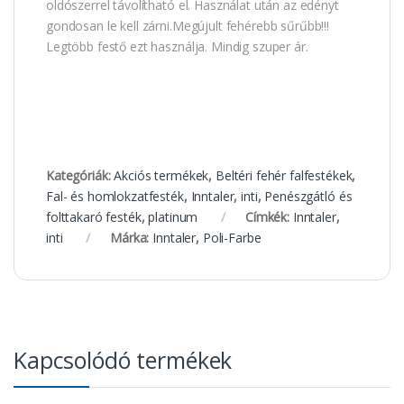
oldószerrel távolítható el. Használat után az edényt
gondosan le kell zárni.Megújult fehérebb sűrűbb!!!
Legtöbb festő ezt használja. Mindig szuper ár.
Kategóriák:
Akciós termékek
,
Beltéri fehér falfestékek
,
Fal- és homlokzatfesték
,
Inntaler
,
inti
,
Penészgátló és
folttakaró festék
,
platinum
Címkék:
Inntaler
,
inti
Márka:
Inntaler
,
Poli-Farbe
Kapcsolódó termékek