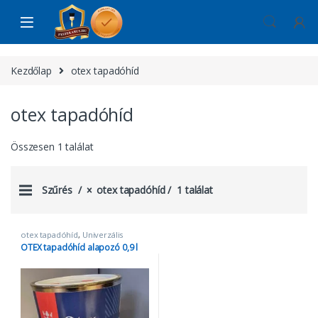
Skip to navigation
Skip to content
Kezdőlap
otex tapadóhíd
otex tapadóhíd
Összesen 1 találat
Szűrés
otex tapadóhíd
1 találat
otex tapadóhíd
,
Univerzális
alapozók
OTEX tapadóhíd alapozó 0,9 l