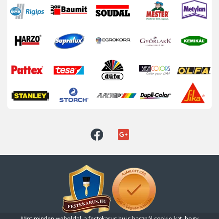
Mint minden weboldal, a festekarus.hu is használ cookie-kat, hogy