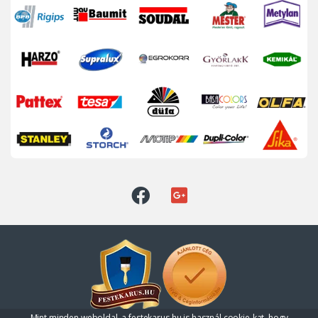
Mint minden weboldal, a festekarus.hu is használ cookie-kat, hogy