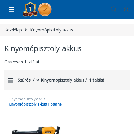
Skip to navigation
Skip to content
Kezdőlap
Kinyomópisztoly akkus
Kinyomópisztoly akkus
Összesen 1 találat
Szűrés
Kinyomópisztoly akkus
1 találat
Kinyomópisztoly akkus
Kinyomópisztoly akkus Hoteche