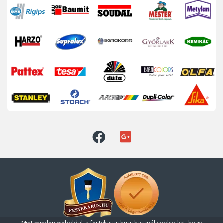
Mint minden weboldal, a festekarus.hu is használ cookie-kat, hogy