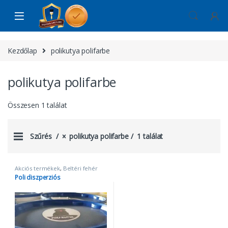
Skip to navigation
Skip to content
Kezdőlap
polikutya polifarbe
polikutya polifarbe
Összesen 1 találat
Szűrés
polikutya polifarbe
1 találat
Akciós termékek
,
Beltéri fehér
falfestékek
,
polidiszperziós
,
Poli diszperziós
Polikutya
,
polikutya polifarbe