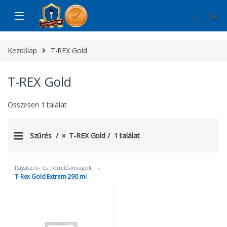
Skip to navigation
Skip to content
Kezdőlap
T-REX Gold
T-REX Gold
Összesen 1 találat
Szűrés
T-REX Gold
1 találat
Ragasztó- és Tömítőanyagok
,
T-
REX Gold
T-Rex Gold Extrem 290 ml