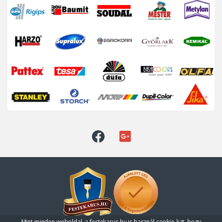
Mint minden weboldal, a festekarus.hu is használ cookie-kat, hogy