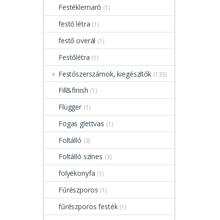
Festéklemaró
(1)
festő létra
(1)
festő overál
(1)
Festőlétra
(1)
Festőszerszámok, kiegészítők
(133)
Fill&finish
(1)
Flügger
(1)
Fogas glettvas
(1)
Foltálló
(3)
Foltálló színes
(3)
folyékonyfa
(1)
Fűrészporos
(1)
fűrészporos festék
(1)