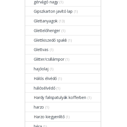
gérvágó nagy
(1)
Gipszkarton javító lap
(1)
Glettanyagok
(13)
Glettelőhenger
(1)
Glettkiszedő spakli
(1)
Glettvas
(1)
Glitter/csillámpor
(1)
hajóolaj
(1)
Hálós élvédő
(1)
hálósélvédő
(1)
Hardy falispatulyák kofferben
(1)
harzo
(1)
Harzo kiegyenlítő
(1)
héra
(1)