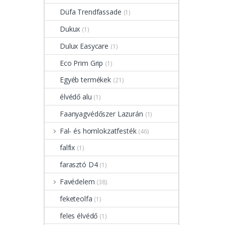
Düfa Trendfassade
(1)
Dukux
(1)
Dulux Easycare
(1)
Eco Prim Grip
(1)
Egyéb termékek
(21)
élvédő alu
(1)
Faanyagvédőszer Lazurán
(1)
Fal- és homlokzatfesték
(46)
falfix
(1)
farasztó D4
(1)
Favédelem
(38)
feketeolfa
(1)
feles élvédő
(1)