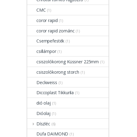
CMC
(1)
coror rapid
(1)
coror rapid zománc
(1)
Csempefesték
(1)
csillámpor
(1)
csiszolókorong Küssner 225mm
(1)
csiszolókorong storch
(1)
Deckweiss
(1)
Diccoplast Tikkurila
(1)
dió olaj
(1)
Dióolaj
(1)
Díszléc
(6)
Düfa DAIMOND
(1)