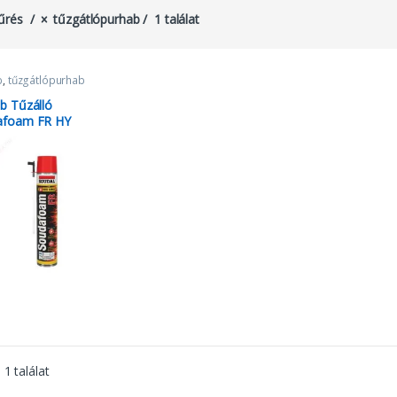
űrés
tűzgátlópurhab
1 találat
b
,
tűzgátlópurhab
b Tűzálló
afoam FR HY
1 találat