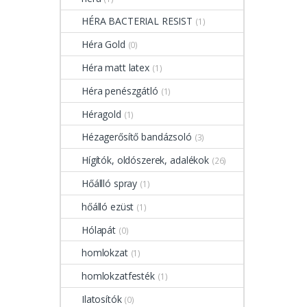
HÉRA BACTERIAL RESIST
(1)
Héra Gold
(0)
Héra matt latex
(1)
Héra penészgátló
(1)
Héragold
(1)
Hézagerősítő bandázsoló
(3)
Hígítók, oldószerek, adalékok
(26)
Hőállló spray
(1)
hőálló ezüst
(1)
Hólapát
(0)
homlokzat
(1)
homlokzatfesték
(1)
Ilatosítók
(0)