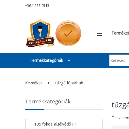
Skip to navigation
Skip to content
+36 1 253 0313
Termékei
Keresés:
Termékkategóriák
Kezdőlap
tűzgátlópurhab
Termékkategóriák
tűzg
Összesen 
135 fokos aluélvédő
(1)