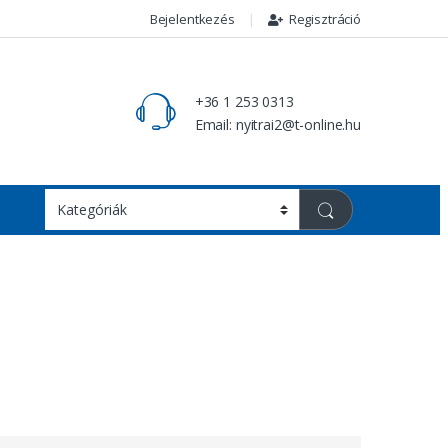
Bejelentkezés
Regisztráció
+36 1 253 0313
Email: nyitrai2@t-online.hu