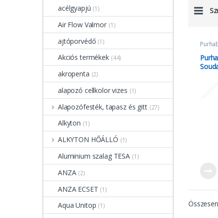
acélgyapjú
(1)
Sz
Air Flow Valmor
(1)
ajtóporvédő
(1)
Purha
Akciós termékek
Purha
(44)
Soud
akropenta
(2)
alapozó cellkolor vizes
(1)
Alapozófesték, tapasz és gitt
(27)
Alkyton
(1)
ALKYTON HŐÁLLÓ
(1)
Aluminium szalag TESA
(1)
ANZA
(2)
ANZA ECSET
(1)
Összesen 
Aqua Unitop
(1)