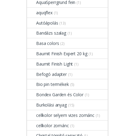
AquaSperrgrund fein
(1)
aquqflex
(1)
Autóápolás
(13)
Bandázs szalag
(1)
Basa colors
(2)
Baumit Finish Expert 20 kg
(1)
Baumit Finish Light
(1)
Befogó adapter
(1)
Bio pin termékek
(5)
Bondex Garden és Color
(1)
Burkolási anyag
(15)
cellkolor selyem vizes zománc
(1)
cellkolor zománc
(1)
Christal tömítő ragasztó
(1)