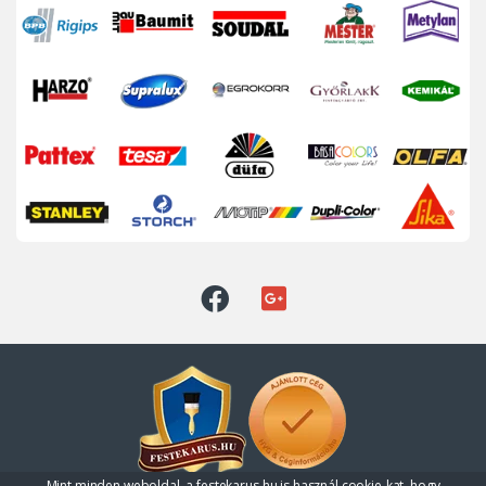
Mint minden weboldal, a festekarus.hu is használ cookie-kat, hogy