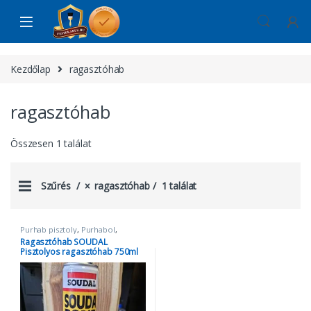
Skip to navigation
Skip to content
Kezdőlap
ragasztóhab
ragasztóhab
Összesen 1 találat
Szűrés
ragasztóhab
1 találat
Purhab pisztoly
,
Purhabol
,
Ragasztó- és Tömítőanyagok
,
Ragasztóhab SOUDAL
ragasztóhab
Pisztolyos ragasztóhab 750ml
#Purhab