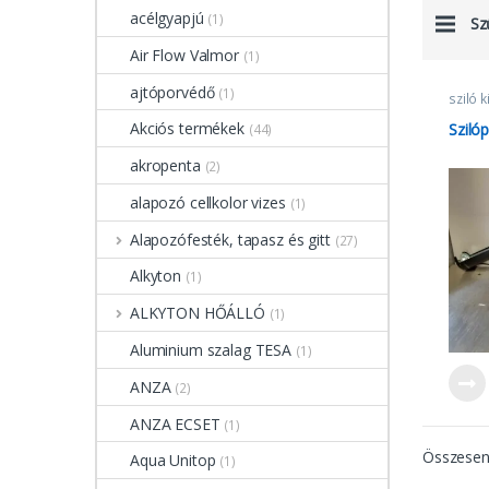
acélgyapjú
(1)
Sz
Air Flow Valmor
(1)
ajtóporvédő
(1)
sziló 
Akciós termékek
Sziló
(44)
akropenta
(2)
alapozó cellkolor vizes
(1)
Alapozófesték, tapasz és gitt
(27)
Alkyton
(1)
ALKYTON HŐÁLLÓ
(1)
Aluminium szalag TESA
(1)
ANZA
(2)
ANZA ECSET
(1)
Összesen 
Aqua Unitop
(1)