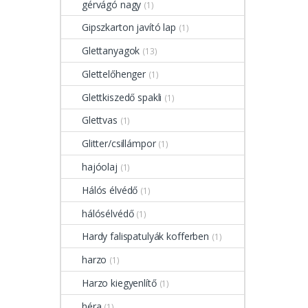
gérvágó nagy
(1)
Gipszkarton javító lap
(1)
Glettanyagok
(13)
Glettelőhenger
(1)
Glettkiszedő spakli
(1)
Glettvas
(1)
Glitter/csillámpor
(1)
hajóolaj
(1)
Hálós élvédő
(1)
hálósélvédő
(1)
Hardy falispatulyák kofferben
(1)
harzo
(1)
Harzo kiegyenlítő
(1)
héra
(1)