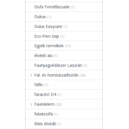
Düfa Trendfassade
(1)
Dukux
(1)
Dulux Easycare
(1)
Eco Prim Grip
(1)
Egyéb termékek
(21)
élvédő alu
(1)
Faanyagvédőszer Lazurán
(1)
Fal- és homlokzatfesték
(46)
falfix
(1)
farasztó D4
(1)
Favédelem
(38)
feketeolfa
(1)
feles élvédő
(1)