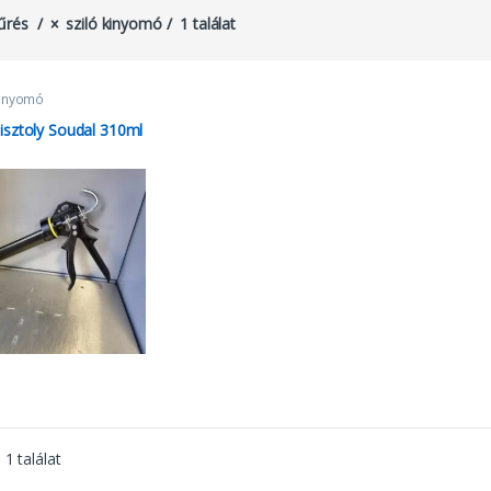
űrés
sziló kinyomó
1 találat
kinyomó
pisztoly Soudal 310ml
1 találat