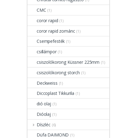
CMC
(1)
coror rapid
(1)
coror rapid zománc
(1)
Csempefesték
(1)
csillámpor
(1)
csiszolókorong Küssner 225mm
(1)
csiszolókorong storch
(1)
Deckweiss
(1)
Diccoplast Tikkurila
(1)
dió olaj
(1)
Dióolaj
(1)
Díszléc
(6)
Düfa DAIMOND
(1)