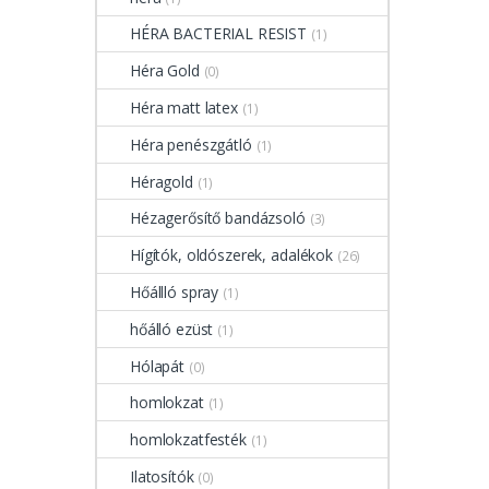
HÉRA BACTERIAL RESIST
(1)
Héra Gold
(0)
Héra matt latex
(1)
Héra penészgátló
(1)
Héragold
(1)
Hézagerősítő bandázsoló
(3)
Hígítók, oldószerek, adalékok
(26)
Hőállló spray
(1)
hőálló ezüst
(1)
Hólapát
(0)
homlokzat
(1)
homlokzatfesték
(1)
Ilatosítók
(0)