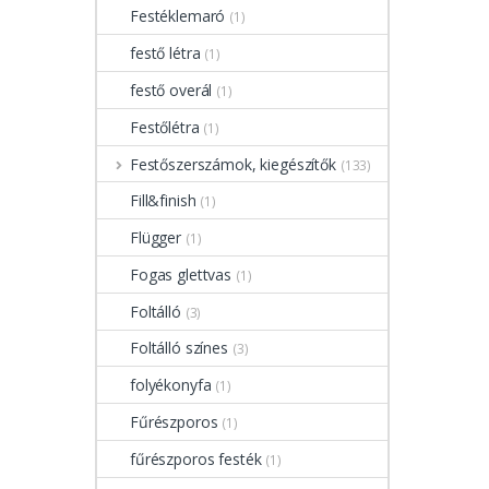
Festéklemaró
(1)
festő létra
(1)
festő overál
(1)
Festőlétra
(1)
Festőszerszámok, kiegészítők
(133)
Fill&finish
(1)
Flügger
(1)
Fogas glettvas
(1)
Foltálló
(3)
Foltálló színes
(3)
folyékonyfa
(1)
Fűrészporos
(1)
fűrészporos festék
(1)