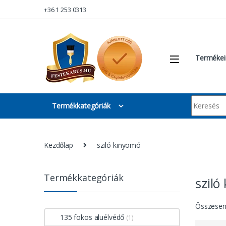
Skip to navigation
Skip to content
+36 1 253 0313
Termékei
Keresés:
Termékkategóriák
Kezdőlap
sziló kinyomó
Termékkategóriák
sziló
Összesen 
135 fokos aluélvédő
(1)