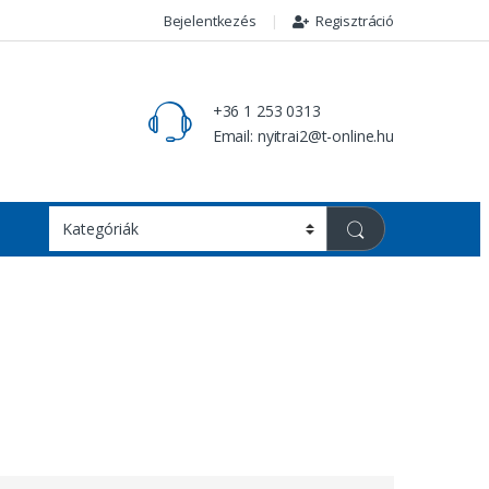
Bejelentkezés
Regisztráció
+36 1 253 0313
Email: nyitrai2@t-online.hu