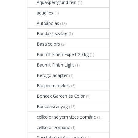
AquaSperrgrund fein
(1)
aquqflex
(1)
Autóápolás
(13)
Bandázs szalag
(1)
Basa colors
(2)
Baumit Finish Expert 20 kg
(1)
Baumit Finish Light
(1)
Befogó adapter
(1)
Bio pin termékek
(5)
Bondex Garden és Color
(1)
Burkolási anyag
(15)
cellkolor selyem vizes zománc
(1)
cellkolor zománc
(1)
Christal tömítő ragasztó
(1)