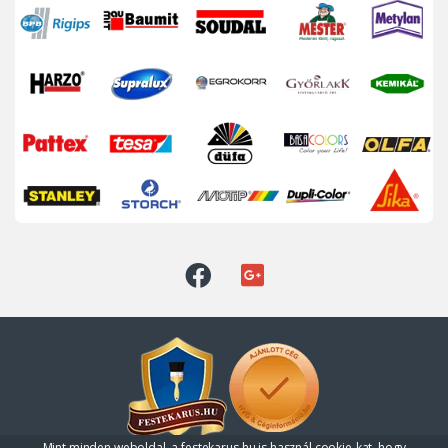
Mint minden weboldal, a festekarus.hu is használ cookie-kat, hogy