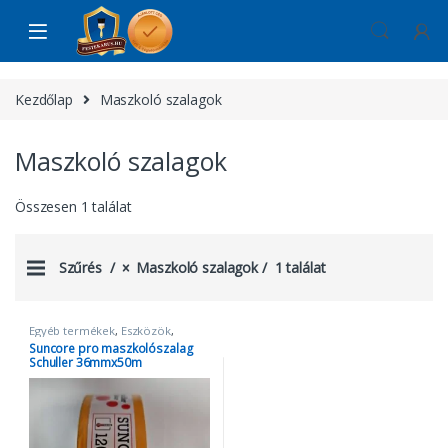
Skip to navigation
Skip to content
Kezdőlap
Maszkoló szalagok
Maszkoló szalagok
Összesen 1 találat
Szűrés
Maszkoló szalagok
1 találat
Egyéb termékek
,
Eszközök
,
Maszkoló szalagok
,
Suncore
Suncore pro maszkolószalag
maszkoló
,
Szalagok
,
Takarópapír
Schuller 36mmx50m
és fólia