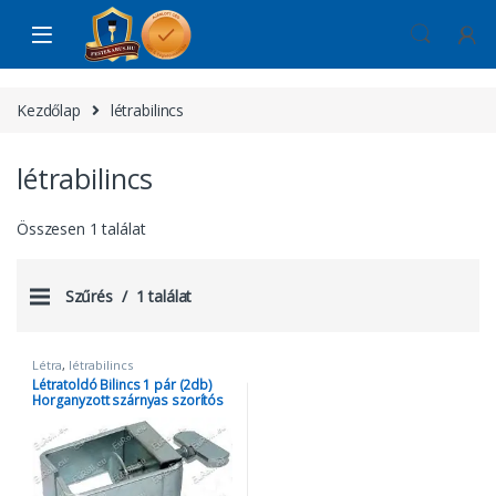
Skip to navigation
Skip to content
Kezdőlap
létrabilincs
létrabilincs
Összesen 1 találat
Szűrés
1 találat
Létra
,
létrabilincs
Létratoldó Bilincs 1 pár (2db)
Horganyzott szárnyas szorítós