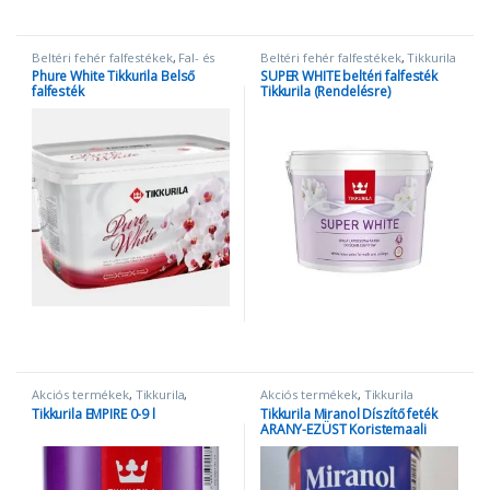
Beltéri fehér falfestékek
,
Fal- és
Beltéri fehér falfestékek
,
Tikkurila
homlokzatfesték
,
Tikkurila
Phure White Tikkurila Belső
SUPER WHITE beltéri falfesték
falfesték
Tikkurila (Rendelésre)
Akciós termékek
,
Tikkurila
,
Akciós termékek
,
Tikkurila
Zománcfestékek
Tikkurila EMPIRE 0-9 l
Tikkurila Miranol Díszítő feték
ARANY-EZÜST Koristemaali