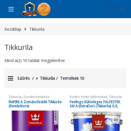
Skip to navigation
Skip to content
Kezdőlap
Tikkurila
Tikkurila
Mind a(z) 10 találat megjelenítve
Szűrés
Tikkurila
Termékek 10
Tikkurila
,
Zománcfestékek
Beltéri fehér falfestékek
,
Tikkurila
EMPIRE A Zománcfesték Tikkurila
Feelings Különleges FALFESTÉK
(Rendelésre)
SM A (ExtraDur) (Tikkurila) 0,9,
2,7, 9 Liter (Rendelésre)