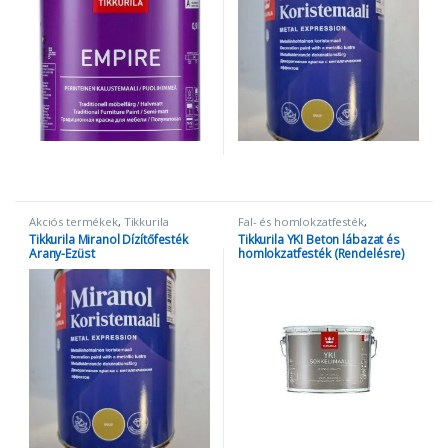
Akciós termékek
,
Tikkurila
Fal- és homlokzatfesték
,
Homlokzatfestékek
,
Tikkurila
Tikkurila Miranol Dízítőfesték
Tikkurila YKI Beton lábazat és
Arany-Ezüst
homlokzatfesték (Rendelésre)