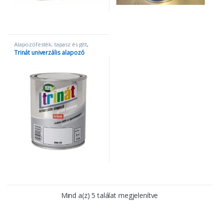
Alapozófesték, tapasz és gitt
,
Alapozók
,
Univerzális alapozók
Trinát univerzális alapozó
Mind a(z) 5 találat megjelenítve