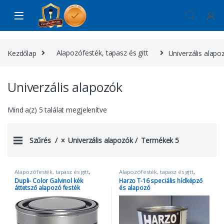
Skip to navigation
Skip to content
Kezdőlap
Alapozófesték, tapasz és gitt
Univerzális alapo
Univerzális alapozók
Mind a(z) 5 találat megjelenítve
Szűrés
Univerzális alapozók
Termékek 5
Alapozófesték, tapasz és gitt
,
Alapozófesték, tapasz és gitt
,
Univerzális alapozók
Burkolási anyag
,
harzo
,
Dupli- Color Galvinol kék
Harzo T-16 speciális hídképző
Univerzális alapozók
áttetsző alapozó festék
és alapozó