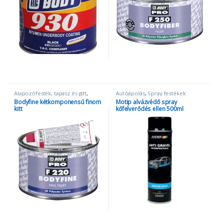
Ennek a terméknek több variációj
Alapozófesték, tapasz és gitt
,
Autóápolás
,
Spray festékek
Autóápolás
,
Tapasz és gitt
Bodyfine kétkomponensű finom
Motip alvázvédő spray
kitt
kőfelverődés ellen 500ml