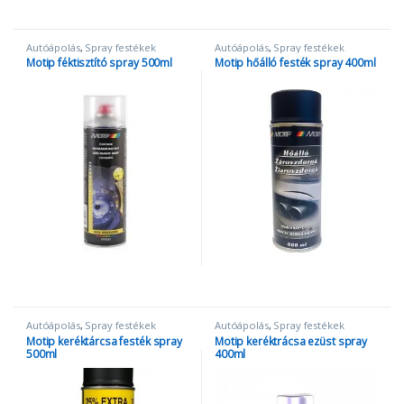
Autóápolás
,
Spray festékek
Autóápolás
,
Spray festékek
Motip féktisztító spray 500ml
Motip hőálló festék spray 400ml
Autóápolás
,
Spray festékek
Autóápolás
,
Spray festékek
Motip keréktárcsa festék spray
Motip keréktrácsa ezüst spray
500ml
400ml