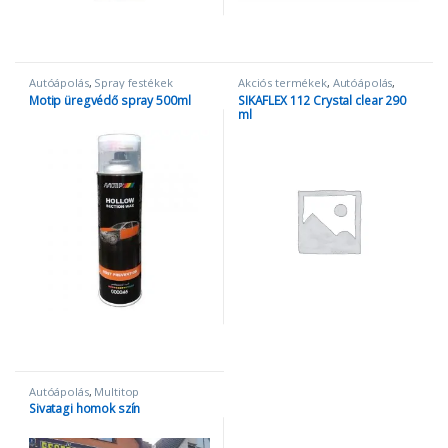
Autóápolás
,
Spray festékek
Akciós termékek
,
Autóápolás
,
Egyéb termékek
,
SIKA
Motip üregvédő spray 500ml
SIKAFLEX 112 Crystal clear 290
ml
Autóápolás
,
Multitop
Sivatagi homok szín