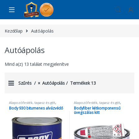
Skip to navigation
Skip to content
Kezdőlap
Autóápolás
Autóápolás
Mind a(z) 13 találat megjelenítve
Szűrés
Autóápolás
Termékek 13
Alapozófesték, tapasz és gitt
,
Alapozófesték, tapasz és gitt
,
Autóápolás
,
Korróziógátló
Autóápolás
,
Tapasz és gitt
Body 930 bitumenes alvázvédő
Bodyfiber kétkomponensű
alapozók
üvegszálas kitt