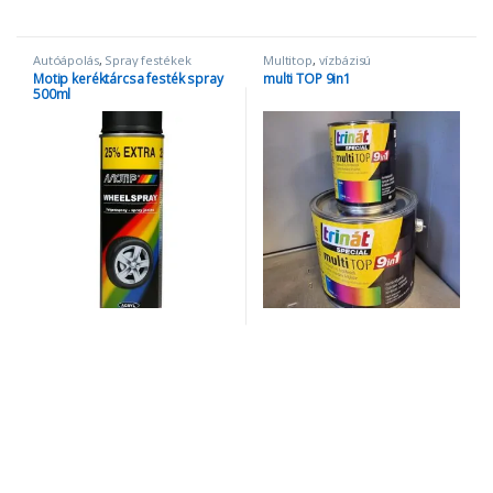
Autóápolás
,
Spray festékek
Multitop
,
vízbázisú
zománcfestékek
,
Motip keréktárcsa festék spray
multi TOP 9in1
Zománcfestékek
500ml