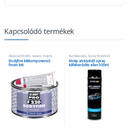
Kapcsolódó termékek
Alapozófesték, tapasz és gitt
,
Autóápolás
,
Spray festékek
Autóápolás
,
Tapasz és gitt
Bodyfine kétkomponensű
Motip alvázvédő spray
finom kitt
kőfelverődés ellen 500ml