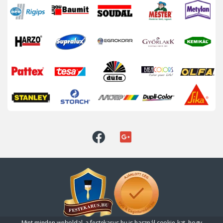
Mint minden weboldal, a festekarus.hu is használ cookie-kat, hogy