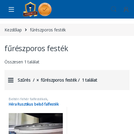
Skip to navigation
Skip to content
Kezdőlap
fűrészporos festék
fűrészporos festék
Összesen 1 találat
Szűrés
fűrészporos festék
1 találat
Beltéri fehér falfestékek
,
fűrészporos festék
Héra Rusztikus belső falfesték