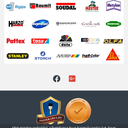
Mint minden weboldal, a festekarus.hu is használ cookie-kat, hogy