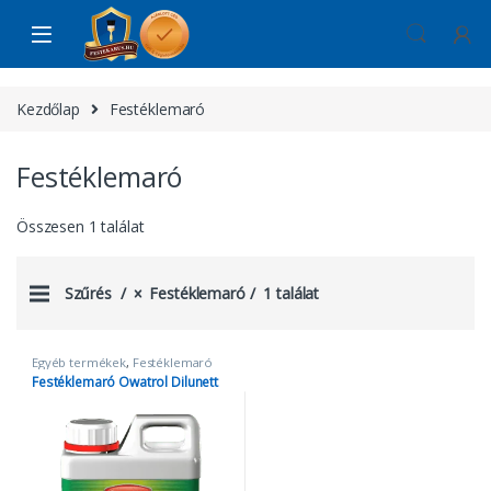
Skip to navigation
Skip to content
Kezdőlap
Festéklemaró
Festéklemaró
Összesen 1 találat
Szűrés
Festéklemaró
1 találat
Egyéb termékek
,
Festéklemaró
Festéklemaró Owatrol Dilunett