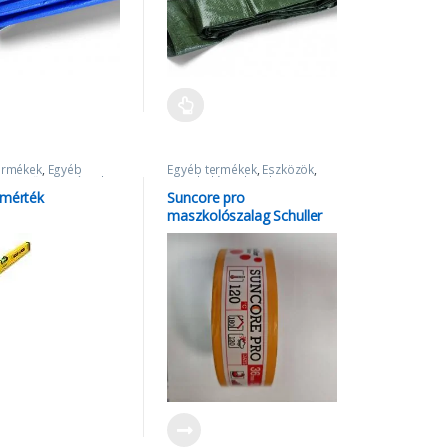
ermékek
,
Egyéb
Egyéb termékek
,
Eszközök
,
k
,
Festőszerszámok,
Maszkoló szalagok
,
Suncore
tők
,
SOLA VÍZMÉRTÉK
maszkoló
,
Szalagok
,
zmérték
Suncore pro
Takarópapír és fólia
maszkolószalag Schuller
36mmx50m