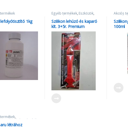
 termékek
Egyéb termékek
,
Eszközök
,
Akciós t
Szerszámok
terméke
Tapasz é
 lefolyótisztító 1kg
Szilikon lehúzó és kaparó
Szilikon
klt. 3+5r. Premium
100ml
 termékek
,
zerszámok, kiegészítők
aru létrához