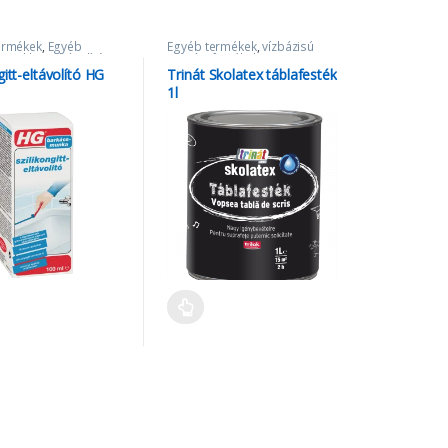
ermékek
,
Egyéb
Egyéb termékek
,
vízbázisú
k
,
szilikon eltávolító
,
zománcfestékek
,
s gitt
Zománcfestékek
gitt-eltávolító HG
Trinát Skolatex táblafesték
1l