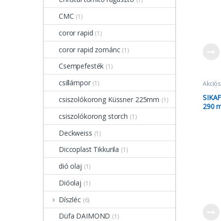
CMC
(1)
coror rapid
(1)
coror rapid zománc
(1)
Csempefesték
(1)
csillámpor
(1)
Akciós
Egyéb
SIKAF
csiszolókorong Küssner 225mm
(1)
290 m
csiszolókorong storch
(1)
Deckweiss
(1)
Diccoplast Tikkurila
(1)
dió olaj
(1)
Dióolaj
(1)
Díszléc
(6)
Düfa DAIMOND
(1)