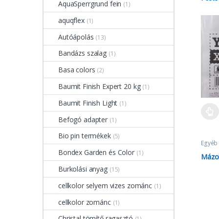
AquaSperrgrund fein
(1)
aquqflex
(1)
Autóápolás
(13)
Bandázs szalag
(1)
Basa colors
(2)
Baumit Finish Expert 20 kg
(1)
Baumit Finish Light
(1)
Befogó adapter
(1)
Bio pin termékek
(5)
Egyéb
Bondex Garden és Color
(1)
Mázol
Burkolási anyag
(15)
cellkolor selyem vizes zománc
(1)
cellkolor zománc
(1)
Christal tömítő ragasztó
(1)