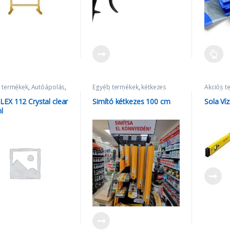
 termékek
,
Autóápolás
,
Egyéb termékek
,
kétkezes
Akciós t
 termékek
,
SIKA
simító
,
lepke
terméke
kiegészí
LEX 112 Crystal clear
Simító kétkezes 100 cm
Sola Ví
l