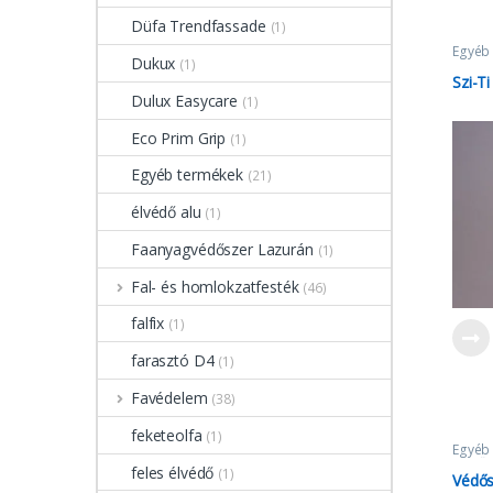
Düfa Trendfassade
(1)
Egyéb
Dukux
(1)
Szi-Ti
Dulux Easycare
(1)
Eco Prim Grip
(1)
Egyéb termékek
(21)
élvédő alu
(1)
Faanyagvédőszer Lazurán
(1)
Fal- és homlokzatfesték
(46)
falfix
(1)
farasztó D4
(1)
Favédelem
(38)
feketeolfa
(1)
Egyéb
Festős
feles élvédő
(1)
Védős