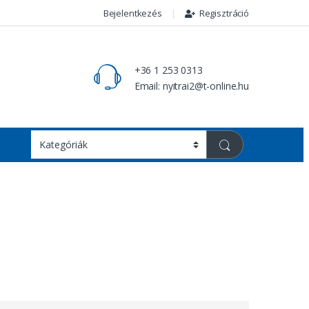
Bejelentkezés
Regisztráció
+36 1 253 0313
Email: nyitrai2@t-online.hu