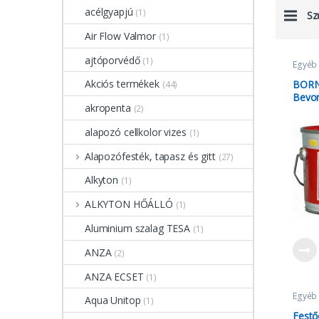
acélgyapjú
(1)
Sz
Air Flow Valmor
(1)
ajtóporvédő
(1)
Egyéb
Akciós termékek
BORNI
(44)
Bevon
akropenta
(2)
alapozó cellkolor vizes
(1)
Alapozófesték, tapasz és gitt
(27)
Alkyton
(1)
ALKYTON HŐÁLLÓ
(1)
Aluminium szalag TESA
(1)
ANZA
(2)
ANZA ECSET
(1)
Egyéb
Aqua Unitop
(1)
Festős
Festő