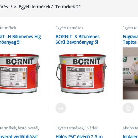
űrés
Egyéb termékek
Termékek 21
 termékek
Egyéb termékek
Egyéb t
T -H Bitumenes Híg
BORNIT -S Bitumenes
Eugran
óanyag 5l
Sűrű Bevonóanyag 5l
Tapéta
 termékek
,
festő overál
,
Egyéb termékek
,
Élvédők
,
Akciós t
zerszámok, kiegészítők
Hálós élvédő
falfesték
Fal- és 
overall védőruházat
Hálós PVC élvédő 2-5 m
Inntaler