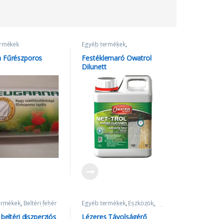
ermékek
Egyéb termékek
,
Festéklemaró
a Fűrészporos
Festéklemaró Owatrol
Dilunett
ermékek
,
Beltéri fehér
Egyéb termékek
,
Eszközök
,
ek
,
Egyéb termékek
,
Festőszerszámok, kiegészítők
homlokzatfesték
,
 beltéri diszperziós
Lézeres Távolságérő