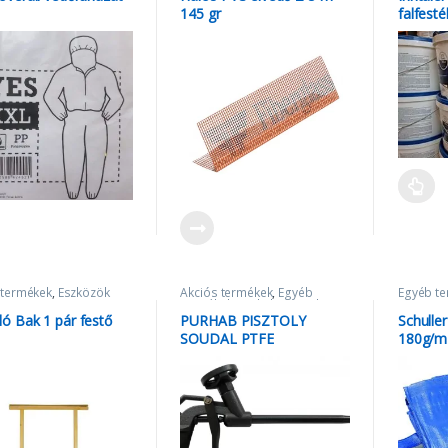
Inntaler
145 gr
falfesté
Profikn
 termékek
,
Eszközök
Akciós termékek
,
Egyéb
Egyéb t
termékek
,
Purhab pisztoly
,
Szerszámok
ó Bak 1 pár festő
PURHAB PISZTOLY
Schulle
SOUDAL PTFE
180g/m