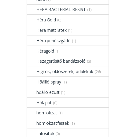
HÉRA BACTERIAL RESIST
(1)
Héra Gold
(0)
Héra matt latex
(1)
Héra penészgátló
(1)
Héragold
(1)
Hézagerősítő bandázsoló
(3)
Hígítók, oldószerek, adalékok
(26)
Hőállló spray
(1)
hőálló ezüst
(1)
Hólapát
(0)
homlokzat
(1)
homlokzatfesték
(1)
Ilatosítók
(0)