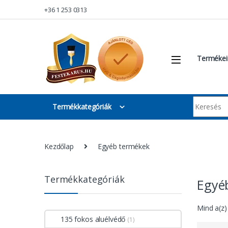
Skip to navigation
Skip to content
+36 1 253 0313
Termékei
Keresés:
Termékkategóriák
Kezdőlap
Egyéb termékek
Termékkategóriák
Egyé
Mind a(z)
135 fokos aluélvédő
(1)