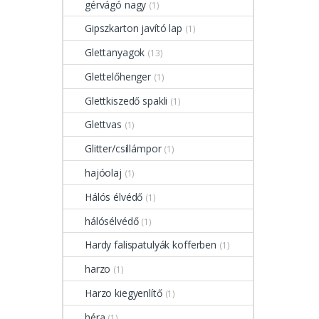
gérvágó nagy
(1)
Gipszkarton javító lap
(1)
Glettanyagok
(13)
Glettelőhenger
(1)
Glettkiszedő spakli
(1)
Glettvas
(1)
Glitter/csillámpor
(1)
hajóolaj
(1)
Hálós élvédő
(1)
hálósélvédő
(1)
Hardy falispatulyák kofferben
(1)
harzo
(1)
Harzo kiegyenlítő
(1)
héra
(1)