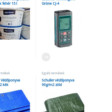
k fehér 15 l
Gröne CJ-4
ak
ermékek
Egyéb termékek
r Védőponyva
Schuller védőponyva
2 kék
90g/m2 zöld