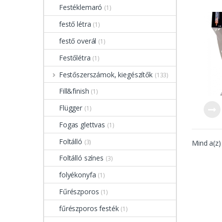
Festéklemaró
(1)
festő létra
(1)
festő overál
(1)
Festőlétra
(1)
Festőszerszámok, kiegészítők
(133)
Fill&finish
(1)
Flügger
(1)
Fogas glettvas
(1)
Foltálló
(3)
Mind a(z)
Foltálló színes
(3)
folyékonyfa
(1)
Fűrészporos
(1)
fűrészporos festék
(1)