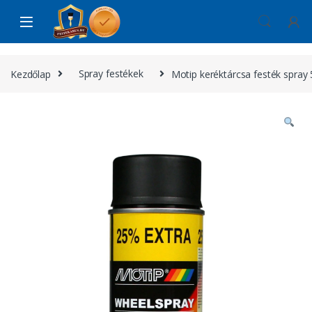
Skip to navigation
Skip to content
Kezdőlap
Spray festékek
Motip keréktárcsa festék spray