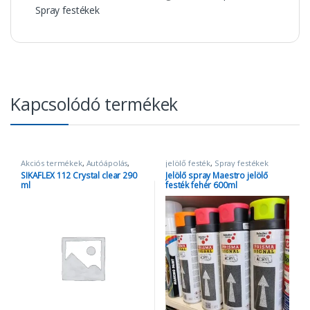
Spray festékek
Kapcsolódó termékek
Akciós termékek
,
Autóápolás
,
jelölő festék
,
Spray festékek
Egyéb termékek
,
SIKA
SIKAFLEX 112 Crystal clear 290
Jelölő spray Maestro jelölő
ml
festék fehér 600ml