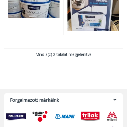
Ennek a terméknek több variációj
Mind a(z) 2 találat megjelenítve
Forgalmazott márkáink