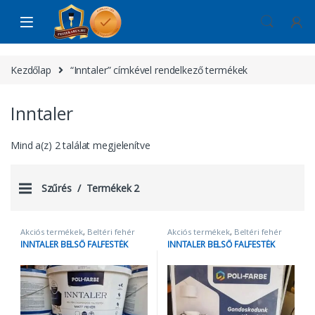
Skip to navigation
Skip to content
Kezdőlap
“Inntaler” címkével rendelkező termékek
Inntaler
Mind a(z) 2 találat megjelenítve
Szűrés
Termékek 2
Akciós termékek
,
Beltéri fehér
Akciós termékek
,
Beltéri fehér
falfestékek
,
Fal- és
falfestékek
,
Fal- és
INNTALER BELSŐ FALFESTÉK
INNTALER BELSŐ FALFESTÉK
homlokzatfesték
,
Inntaler
,
inti
,
homlokzatfesték
,
Inntaler
,
inti
,
Penészgátló és folttakaró festék
,
Penészgátló és folttakaró festék
,
platinum
platinum