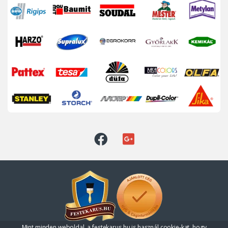
Mint minden weboldal, a festekarus.hu is használ cookie-kat, hogy