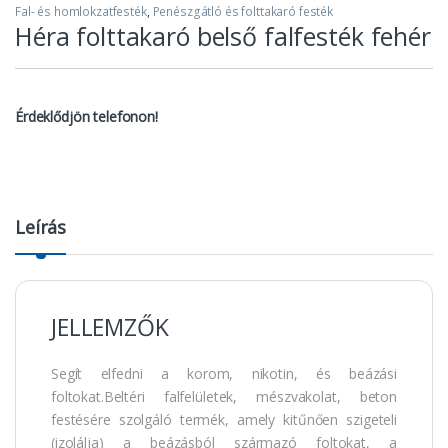
Fal- és homlokzatfesték
,
Penészgátló és folttakaró festék
Héra folttakaró belső falfesték fehér
Érdeklődjön telefonon!
Leírás
JELLEMZŐK
Segít elfedni a korom, nikotin, és beázási
foltokat.Beltéri falfelületek, mészvakolat, beton
festésére szolgáló termék, amely kitűnően szigeteli
(izolálja) a beázásból származó foltokat, a