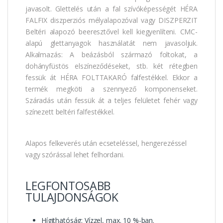
javasolt. Glettelés után a fal szívóképességét HÉRA
FALFIX diszperziós mélyalapozóval vagy DISZPERZIT
Beltéri alapozó beeresztővel kell kiegyenlíteni. CMC-
alapú glettanyagok használatát nem javasoljuk.
Alkalmazás: A beázásból származó foltokat, a
dohányfüstös elszíneződéseket, stb. két rétegben
fessük át HÉRA FOLTTAKARÓ falfestékkel. Ekkor a
termék megköti a szennyező komponenseket.
Száradás után fessük át a teljes felületet fehér vagy
színezett beltéri falfestékkel.
Alapos felkeverés után ecseteléssel, hengerezéssel
vagy szórással lehet felhordani.
LEGFONTOSABB
TULAJDONSÁGOK
Hígithatóság: Vízzel, max. 10 %-ban.