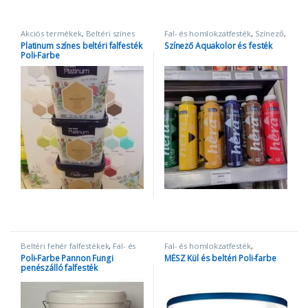
Akciós termékek
,
Beltéri színes
Fal- és homlokzatfesték
,
Színező
,
falfestékek
,
Fal- és
Színezőpaszta
Platinum színes beltéri falfesték
Színező Aquakolor és festék
homlokzatfesték
,
platinum
,
Poli-Farbe
platinumszínes
Beltéri fehér falfestékek
,
Fal- és
Fal- és homlokzatfesték
,
homlokzatfesték
,
Penészgátló és
Mészfestékek
Poli-Farbe Pannon Fungi
MÉSZ Kül és beltéri Poli-farbe
folttakaró festék
penészálló falfesték