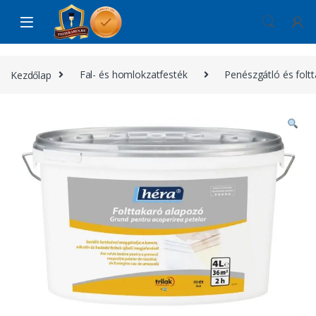
Skip to navigation
Skip to content
Kezdőlap
Fal- és homlokzatfesték
Penészgátló és foltt