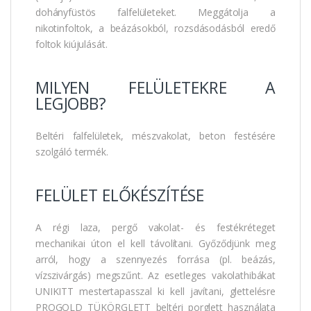
dohányfüstös falfelületeket. Meggátolja a
nikotinfoltok, a beázásokból, rozsdásodásból eredő
foltok kiújulását.
MILYEN FELÜLETEKRE A
LEGJOBB?
Beltéri falfelületek, mészvakolat, beton festésére
szolgáló termék.
FELÜLET ELŐKÉSZÍTÉSE
A régi laza, pergő vakolat- és festékréteget
mechanikai úton el kell távolítani. Győződjünk meg
arról, hogy a szennyezés forrása (pl. beázás,
vízszivárgás) megszűnt. Az esetleges vakolathibákat
UNIKITT mestertapasszal ki kell javítani, glettelésre
PROGOLD TÜKÖRGLETT beltéri porglett használata