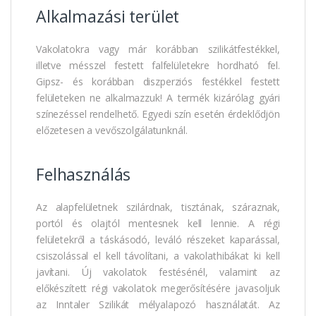
Alkalmazási terület
Vakolatokra vagy már korábban szilikátfestékkel,
illetve mésszel festett falfelületekre hordható fel.
Gipsz- és korábban diszperziós festékkel festett
felületeken ne alkalmazzuk! A termék kizárólag gyári
színezéssel rendelhető. Egyedi szín esetén érdeklődjön
előzetesen a vevőszolgálatunknál.
Felhasználás
Az alapfelületnek szilárdnak, tisztának, száraznak,
portól és olajtól mentesnek kell lennie. A régi
felületekről a táskásodó, leváló részeket kaparással,
csiszolással el kell távolítani, a vakolathibákat ki kell
javítani. Új vakolatok festésénél, valamint az
előkészített régi vakolatok megerősítésére javasoljuk
az Inntaler Szilikát mélyalapozó használatát. Az