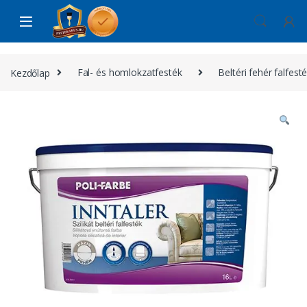
Skip to navigation
Skip to content
Kezdőlap
Fal- és homlokzatfesték
Beltéri fehér falfest