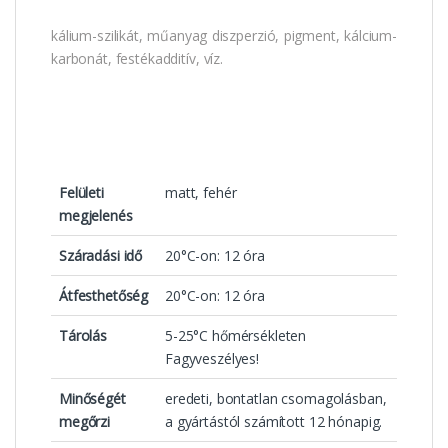
kálium-szilikát, műanyag diszperzió, pigment, kálcium-
karbonát, festékadditív, víz.
Felületi
matt, fehér
megjelenés
Száradási idő
20°C-on: 12 óra
Átfesthetőség
20°C-on: 12 óra
Tárolás
5-25°C hőmérsékleten
Fagyveszélyes!
Minőségét
eredeti, bontatlan csomagolásban,
megőrzi
a gyártástól számított 12 hónapig.