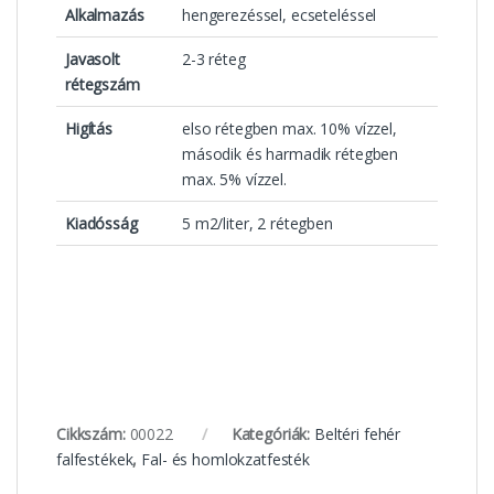
Alkalmazás
hengerezéssel, ecseteléssel
Javasolt
2-3 réteg
rétegszám
Higítás
elso rétegben max. 10% vízzel,
második és harmadik rétegben
max. 5% vízzel.
Kiadósság
5 m2/liter, 2 rétegben
Cikkszám:
00022
Kategóriák:
Beltéri fehér
falfestékek
,
Fal- és homlokzatfesték