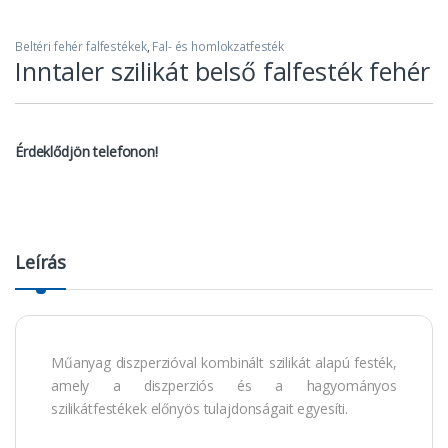
Beltéri fehér falfestékek
,
Fal- és homlokzatfesték
Inntaler szilikát belső falfesték fehér
Érdeklődjön telefonon!
Leírás
Műanyag diszperzióval kombinált szilikát alapú festék,
amely a diszperziós és a hagyományos
szilikátfestékek előnyös tulajdonságait egyesíti.