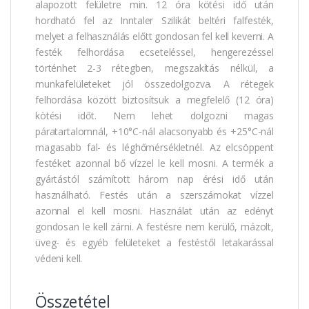
alapozott felületre min. 12 óra kötési idő után
hordható fel az Inntaler Szilikát beltéri falfesték,
melyet a felhasználás előtt gondosan fel kell keverni. A
festék felhordása ecseteléssel, hengerezéssel
történhet 2-3 rétegben, megszakítás nélkül, a
munkafelületeket jól összedolgozva. A rétegek
felhordása között biztosítsuk a megfelelő (12 óra)
kötési időt. Nem lehet dolgozni magas
páratartalomnál, +10°C-nál alacsonyabb és +25°C-nál
magasabb fal- és léghőmérsékletnél. Az elcsöppent
festéket azonnal bő vízzel le kell mosni. A termék a
gyártástól számított három nap érési idő után
használható. Festés után a szerszámokat vízzel
azonnal el kell mosni. Használat után az edényt
gondosan le kell zárni. A festésre nem kerülő, mázolt,
üveg- és egyéb felületeket a festéstől letakarással
védeni kell.
Összetétel