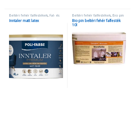
Beltéri fehér falfestékek
,
Fal- és
Beltéri fehér falfestékek
,
Bio pin
homlokzatfesték
,
inntaler latex
termékek
,
Fal- és
Inntaler matt latex
Bio pin beltéri fehér falfesték
homlokzatfesték
10l