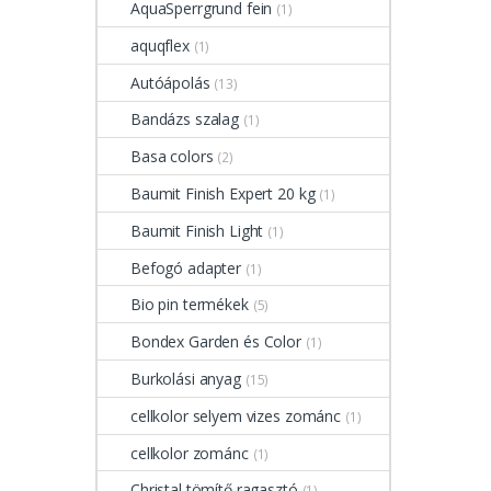
AquaSperrgrund fein
(1)
aquqflex
(1)
Autóápolás
(13)
Bandázs szalag
(1)
Basa colors
(2)
Baumit Finish Expert 20 kg
(1)
Baumit Finish Light
(1)
Befogó adapter
(1)
Bio pin termékek
(5)
Bondex Garden és Color
(1)
Burkolási anyag
(15)
cellkolor selyem vizes zománc
(1)
cellkolor zománc
(1)
Christal tömítő ragasztó
(1)