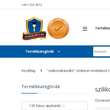
Skip to navigation
Skip to content
+36 1 253 0313
Termékei
Keresés:
Termékkategóriák
Kezdőlap
“szilikoneltávolító” címkével rendelkező
Termékkategóriák
szili
Összesen 
135 fokos aluélvédő
(1)