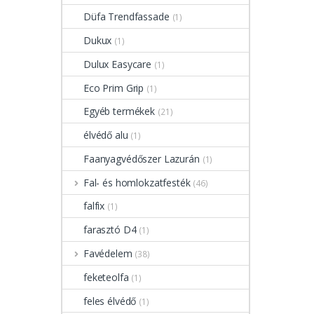
Düfa Trendfassade
(1)
Dukux
(1)
Dulux Easycare
(1)
Eco Prim Grip
(1)
Egyéb termékek
(21)
élvédő alu
(1)
Faanyagvédőszer Lazurán
(1)
Fal- és homlokzatfesték
(46)
falfix
(1)
farasztó D4
(1)
Favédelem
(38)
feketeolfa
(1)
feles élvédő
(1)