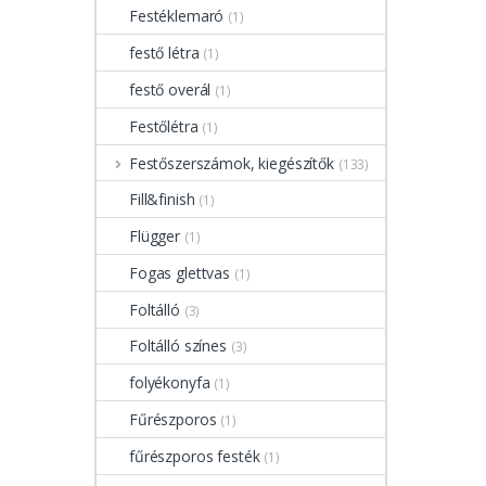
Festéklemaró
(1)
festő létra
(1)
festő overál
(1)
Festőlétra
(1)
Festőszerszámok, kiegészítők
(133)
Fill&finish
(1)
Flügger
(1)
Fogas glettvas
(1)
Foltálló
(3)
Foltálló színes
(3)
folyékonyfa
(1)
Fűrészporos
(1)
fűrészporos festék
(1)