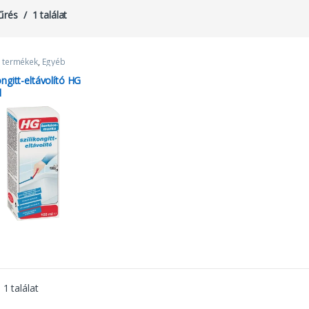
űrés
1 találat
 termékek
,
Egyéb
kek
,
szilikon eltávolító
,
 és gitt
ongitt-eltávolító HG
l
1 találat