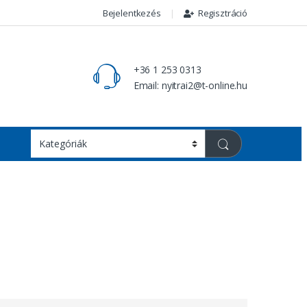
Bejelentkezés
Regisztráció
+36 1 253 0313
Email: nyitrai2@t-online.hu