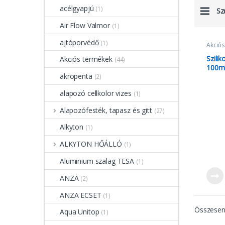
acélgyapjú
(1)
Sz
Air Flow Valmor
(1)
ajtóporvédő
(1)
Akciós
termé
Tapasz
Szilik
Akciós termékek
(44)
100m
akropenta
(2)
alapozó cellkolor vizes
(1)
Alapozófesték, tapasz és gitt
(27)
Alkyton
(1)
ALKYTON HŐÁLLÓ
(1)
Aluminium szalag TESA
(1)
ANZA
(2)
ANZA ECSET
(1)
Összesen 
Aqua Unitop
(1)