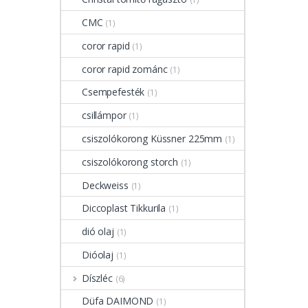
CMC
(1)
coror rapid
(1)
coror rapid zománc
(1)
Csempefesték
(1)
csillámpor
(1)
csiszolókorong Küssner 225mm
(1)
csiszolókorong storch
(1)
Deckweiss
(1)
Diccoplast Tikkurila
(1)
dió olaj
(1)
Dióolaj
(1)
Díszléc
(6)
Düfa DAIMOND
(1)