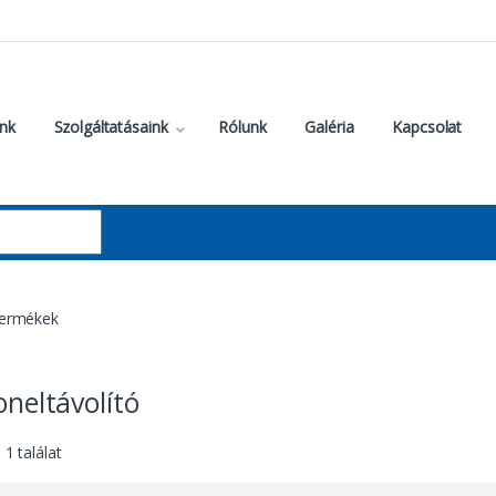
nk
Szolgáltatásaink
Rólunk
Galéria
Kapcsolat
 termékek
koneltávolító
1 találat