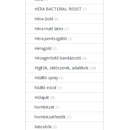
HÉRA BACTERIAL RESIST
(1)
Héra Gold
(0)
Héra matt latex
(1)
Héra penészgátló
(1)
Héragold
(1)
Hézagerősítő bandázsoló
(3)
Hígítók, oldószerek, adalékok
(26)
Hőállló spray
(1)
hőálló ezüst
(1)
Hólapát
(0)
homlokzat
(1)
homlokzatfesték
(1)
Ilatosítók
(0)