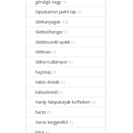
gérvágó nagy
(1)
Gipszkarton javító lap
(1)
Glettanyagok
(13)
Glettelőhenger
(1)
Glettkiszedő spakli
(1)
Glettvas
(1)
Glitter/csillámpor
(1)
hajóolaj
(1)
Hálós élvédő
(1)
hálósélvédő
(1)
Hardy falispatulyák kofferben
(1)
harzo
(1)
Harzo kiegyenlítő
(1)
héra
(1)