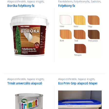
Alapozófesték, tapasz és gitt
,
Favédelem
,
folyékonyfa
,
Sadolin
,
Favédelem
,
Tapasz és gitt
Tapasz és gitt
Boróka folyékony fa
Folyékony fa
Alapozófesték, tapasz és gitt
,
Alapozófesték, tapasz és gitt
,
Alapozók
,
Univerzális alapozók
Burkolási anyag
,
Eco Prim Grip
,
Trinát univerzális alapozó
Eco Prim Grip alapozó Mapei
Mapei