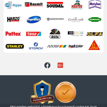
Mint minden weboldal, a festekarus.hu is használ cookie-kat, hogy