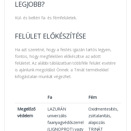
LEGJOBB?
Kül- és beltéri fa- és fémfelületek.
FELÜLET ELŐKÉSZÍTÉSE
Ha azt szeretné, hogy a festés igazán tartós legyen,
fontos, hogy megfelelően előkészítse az adott
felületet. Az alábbi táblázatban többféle felület esetére
is ajánlunk megoldást Önnek: a Trinát termékekkel
kifogástalan munkát végezhet.
Fa
Fém
Megelőző
LAZURÁN
Oxidmentesítés,
védelem
univerzális
zsírtalanítás,
faanyagvédőszerrel
alapozás
(LIGNOPROT) vagy
TRINÁT