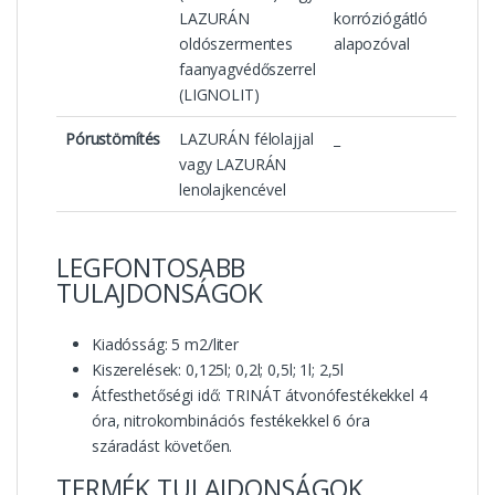
LAZURÁN
korróziógátló
oldószermentes
alapozóval
faanyagvédőszerrel
(LIGNOLIT)
Pórustömítés
LAZURÁN félolajjal
_
vagy LAZURÁN
lenolajkencével
LEGFONTOSABB
TULAJDONSÁGOK
Kiadósság: 5 m2/liter
Kiszerelések: 0,125l; 0,2l; 0,5l; 1l; 2,5l
Átfesthetőségi idő: TRINÁT átvonófestékekkel 4
óra, nitrokombinációs festékekkel 6 óra
száradást követően.
TERMÉK TULAJDONSÁGOK