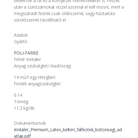
beleértve a fal és a környezet hőmérsékletét is. Festés
után a szerszámokat vízzel azonnal el kell mosni, mert a
megszáradt festék csak oldószerrel, vagy háztartási
súrolószerrel távolítható el.
Adatok
Gyártó:
POLI-FARBE
Fehér Inntaler
Anyag szükséglet/ Kiadósság:
14 m2/l egy rétegben
Festék anyagszükséglet:
0.14
Tömeg:
11,5 kg/db
Dokumentumok
Inntaler_Premium_Latex_belteri_falfestek_biztonsagi_ad
atlap.pdf