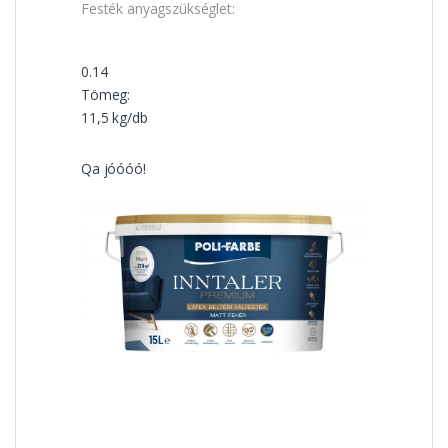
Festék anyagszükséglet:
0.14
Tömeg:
11,5 kg/db
Qa jóóóó!