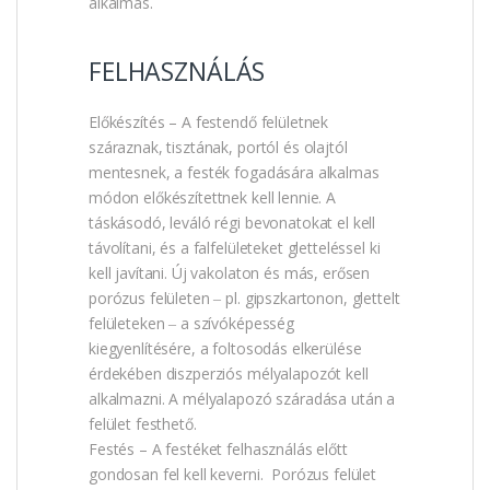
alkalmas.
FELHASZNÁLÁS
Előkészítés – A festendő felületnek
száraznak, tisztának, portól és olajtól
mentesnek, a festék fogadására alkalmas
módon előkészítettnek kell lennie. A
táskásodó, leváló régi bevonatokat el kell
távolítani, és a falfelületeket gletteléssel ki
kell javítani. Új vakolaton és más, erősen
porózus felületen ‒ pl. gipszkartonon, glettelt
felületeken ‒ a szívóképesség
kiegyenlítésére, a foltosodás elkerülése
érdekében diszperziós mélyalapozót kell
alkalmazni. A mélyalapozó száradása után a
felület festhető.
Festés – A festéket felhasználás előtt
gondosan fel kell keverni. Porózus felület