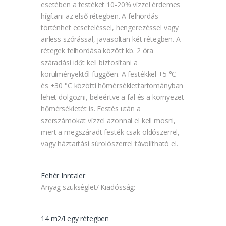
esetében a festéket 10-20% vízzel érdemes
hígítani az első rétegben. A felhordás
történhet ecseteléssel, hengerezéssel vagy
airless szórással, javasoltan két rétegben. A
rétegek felhordása között kb. 2 óra
száradási időt kell biztosítani a
körülményektől függően. A festékkel +5 °C
és +30 °C közötti hőmérséklettartományban
lehet dolgozni, beleértve a fal és a környezet
hőmérsékletét is. Festés után a
szerszámokat vízzel azonnal el kell mosni,
mert a megszáradt festék csak oldószerrel,
vagy háztartási súrolószerrel távolítható el.
Fehér Inntaler
Anyag szükséglet/ Kiadósság:
14 m2/l egy rétegben