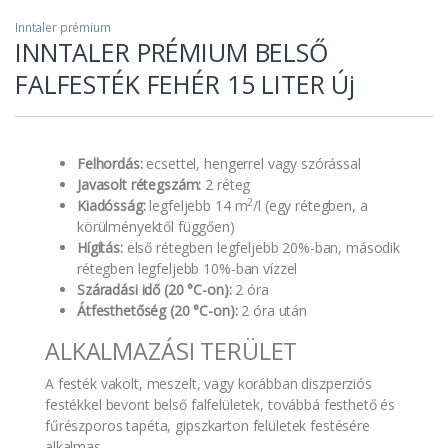
Inntaler prémium
INNTALER PRÉMIUM BELSŐ
FALFESTÉK FEHÉR 15 LITER Új
Felhordás:
ecsettel, hengerrel vagy szórással
Javasolt rétegszám:
2 réteg
2
Kiadósság:
legfeljebb 14 m
/l (egy rétegben, a
körülményektől függően)
Hígítás:
első rétegben legfeljebb 20%-ban, második
rétegben legfeljebb 10%-ban vízzel
Száradási idő (20 °C-on):
2 óra
Átfesthetőség (20 °C-on):
2 óra után
ALKALMAZÁSI TERÜLET
A festék vakolt, meszelt, vagy korábban diszperziós
festékkel bevont belső falfelületek, továbbá festhető és
fűrészporos tapéta, gipszkarton felületek festésére
alkalmas.