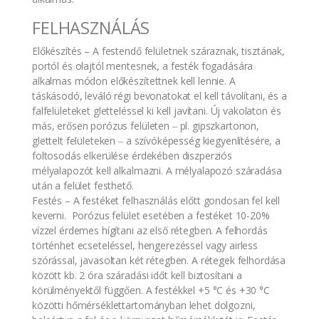
FELHASZNÁLÁS
Előkészítés – A festendő felületnek száraznak, tisztának,
portól és olajtól mentesnek, a festék fogadására
alkalmas módon előkészítettnek kell lennie. A
táskásodó, leváló régi bevonatokat el kell távolítani, és a
falfelületeket gletteléssel ki kell javítani. Új vakolaton és
más, erősen porózus felületen ‒ pl. gipszkartonon,
glettelt felületeken ‒ a szívóképesség kiegyenlítésére, a
foltosodás elkerülése érdekében diszperziós
mélyalapozót kell alkalmazni. A mélyalapozó száradása
után a felület festhető.
Festés – A festéket felhasználás előtt gondosan fel kell
keverni. Porózus felület esetében a festéket 10-20%
vízzel érdemes hígítani az első rétegben. A felhordás
történhet ecseteléssel, hengerezéssel vagy airless
szórással, javasoltan két rétegben. A rétegek felhordása
között kb. 2 óra száradási időt kell biztosítani a
körülményektől függően. A festékkel +5 °C és +30 °C
közötti hőmérséklettartományban lehet dolgozni,