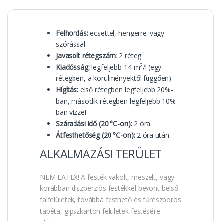
Felhordás:
ecsettel, hengerrel vagy
szórással
Javasolt rétegszám:
2 réteg
2
Kiadósság:
legfeljebb 14 m
/l (egy
rétegben, a körülményektől függően)
Hígítás:
első rétegben legfeljebb 20%-
ban, második rétegben legfeljebb 10%-
ban vízzel
Száradási idő (20 °C-on):
2 óra
Átfesthetőség (20 °C-on):
2 óra után
ALKALMAZÁSI TERÜLET
NEM LATEX! A festék vakolt, meszelt, vagy
korábban diszperziós festékkel bevont belső
falfelületek, továbbá festhető és fűrészporos
tapéta, gipszkarton felületek festésére