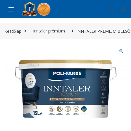
Skip to navigation
Skip to content
Kezdőlap
Inntaler prémium
INNTALER PRÉMIUM BELSŐ F