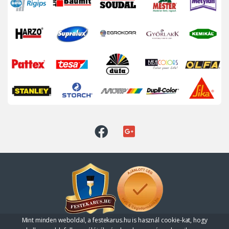
Mint minden weboldal, a festekarus.hu is használ cookie-kat, hogy