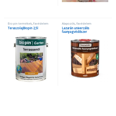
Bio pin termékek
,
Favédelem
Alapozók
,
Favédelem
TeraszolajBiopin 2,5l
Lazurán univerzális
faanyagvédőszer