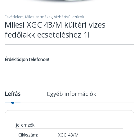
Favédelem
,
Milesi termékek
,
Vízbázisú lazúrok
Milesi XGC 43/M kültéri vizes
fedőlakk ecseteléshez 1l
Érdeklődjön telefonon!
Leírás
Egyéb információk
Jellemzők
Cikkszám:
XGC_43/M