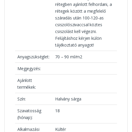
rétegben ajánlott felhordani, a
rétegek között a megfelelő
száradás után 100-120-as
csiszolószivaccsal köztes
csiszolást kell végezni.
Felújításhoz kérjen külön
tájékoztató anyagot!
Anyagszükséglet:
70 – 90 ml/m2
Megjegyzés:
Ajánlott
termékek:
Szín:
Halvány sárga
Szavatosság
18
(hónap):
Alkalmazási
Kültér