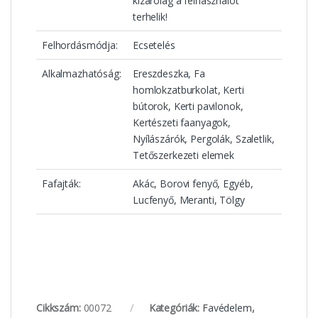
kizárólag a felhasználót
terhelik!
Felhordásmódja:
Ecsetelés
Alkalmazhatóság:
Ereszdeszka, Fa
homlokzatburkolat, Kerti
bútorok, Kerti pavilonok,
Kertészeti faanyagok,
Nyílászárók, Pergolák, Szaletlik,
Tetőszerkezeti elemek
Fafajták:
Akác, Borovi fenyő, Egyéb,
Lucfenyő, Meranti, Tölgy
Cikkszám:
00072
Kategóriák:
Favédelem
,