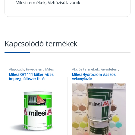
Milesi termékek
,
Vízbázisú lazúrok
Kapcsolódó termékek
Alapozók
,
Favédelem
,
Milesi
Akciós termékek
,
Favédelem
,
termékek
Milesi termékek
,
Vízbázisú
Milesi XHT 111 kültéri vizes
Milesi Hydrocrom viaszos
lazúrok
impregnálószer fehér
vékonylazúr