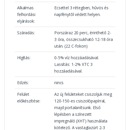
Alkalmas
Ecsettel 3 rétegben, hûvös és
felhordási
napfénytõl védett helyen.
eljárások:
Száradás:
Porszáraz 20 perc, érinthető 2-
3 óra, összecsukható 12-18 óra
után. (22 C-fokon)
Hígítás:
0-5% víz hozzáadásával.
Lassítás: 1-2% XTC 3
hozzáadásával.
Edzés:
nincs
Felület
Az új felületeket csiszoljuk meg
előkészítése:
120-150-es csiszolópapírral,
majd portalanítsunk. Első
lépésben a színezett
impregnáló (XHT) használata
kötelező. A vastaglazúrt 2-3