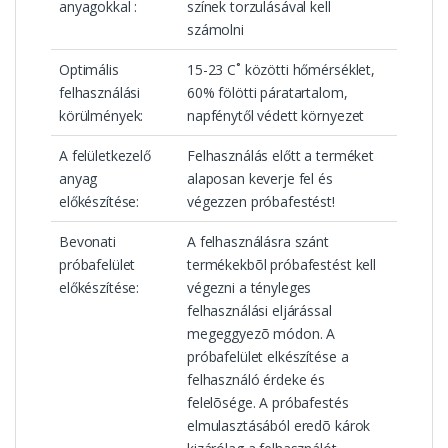
anyagokkal :
színek torzulásával kell
számolni
Optimális
15-23 C˚ közötti hőmérséklet,
felhasználási
60% fölötti páratartalom,
körülmények:
napfénytől védett környezet
A felületkezelő
Felhasználás előtt a terméket
anyag
alaposan keverje fel és
előkészítése:
végezzen próbafestést!
Bevonati
A felhasználásra szánt
próbafelület
termékekbõl próbafestést kell
előkészítése:
végezni a tényleges
felhasználási eljárással
megeggyezõ módon. A
próbafelület elkészítése a
felhasználó érdeke és
felelõsége. A próbafestés
elmulasztásából eredõ károk