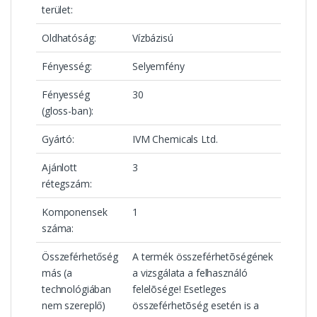
terület:
Oldhatóság:
Vízbázisú
Fényesség:
Selyemfény
Fényesség
30
(gloss-ban):
Gyártó:
IVM Chemicals Ltd.
Ajánlott
3
rétegszám:
Komponensek
1
száma:
Összeférhetőség
A termék összeférhetõségének
más (a
a vizsgálata a felhasználó
technológiában
felelõsége! Esetleges
nem szereplő)
összeférhetõség esetén is a