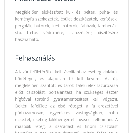
Megfelelően előkészített kül- és beltéri, puha- és
keményfa szerkezetek, épület deszkázatok, kerítések,
pergolák, bútorok, kerti bútorok, faházak, lambériák,
stb. tartós védelmére, színezésére, díszítésére
használható.
Felhasználás
A lazúr felületéről el kell távolítani az esetleg kialakult
bőrréteget, és alaposan fel kell keverni. Az új,
megfelelően szárított és tárolt fafelületek lazúrozása
előtt csiszolást, portalanítást, ha szükséges észter
hígítóval történő gyantamentesítést kell végezni.
Beltéri fafelület: az első réteget a fa erezetével
párhuzamosan, egyenletes vastagságban, puha
ecsettel, esetleg lakkhengerrel javasolt felhordani. A
második réteg, a száradást és finom csiszolást