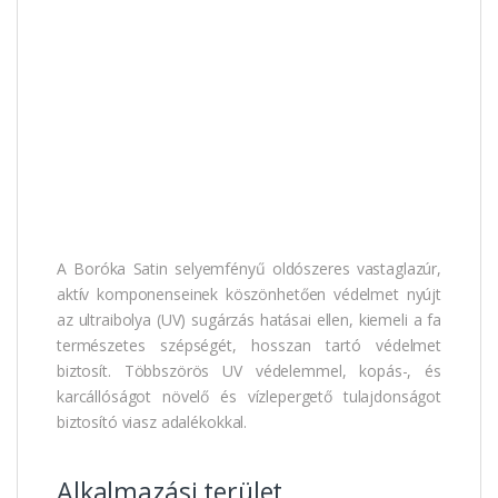
A Boróka Satin selyemfényű oldószeres vastaglazúr,
aktív komponenseinek köszönhetően védelmet nyújt
az ultraibolya (UV) sugárzás hatásai ellen, kiemeli a fa
természetes szépségét, hosszan tartó védelmet
biztosít. Többszörös UV védelemmel, kopás-, és
karcállóságot növelő és vízlepergető tulajdonságot
biztosító viasz adalékokkal.
Alkalmazási terület