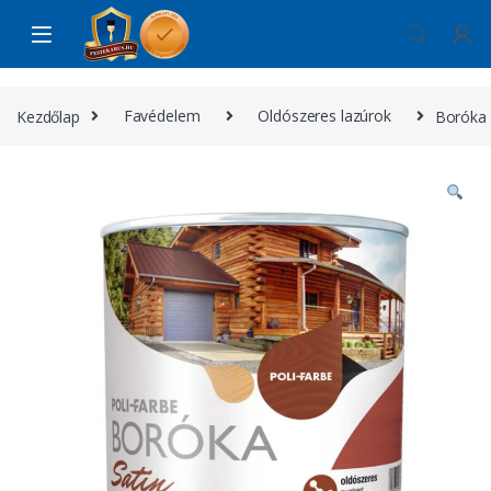
Skip to navigation
Skip to content
Kezdőlap
Favédelem
Oldószeres lazúrok
Boróka 