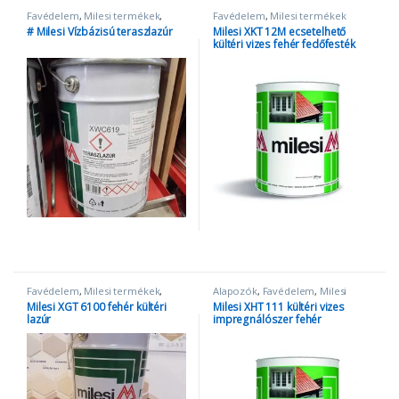
Favédelem
,
Milesi termékek
,
Favédelem
,
Milesi termékek
teraszlazúr milesi
,
Vízbázisú
# Milesi Vízbázisú teraszlazúr
Milesi XKT 12M ecsetelhető
lazúrok
kültéri vizes fehér fedőfesték
Favédelem
,
Milesi termékek
,
Alapozók
,
Favédelem
,
Milesi
Vízbázisú lazúrok
termékek
Milesi XGT 6100 fehér kültéri
Milesi XHT 111 kültéri vizes
lazúr
impregnálószer fehér