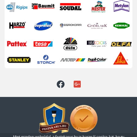
Mint minden weboldal, a festekarus.hu is használ cookie-kat, hogy