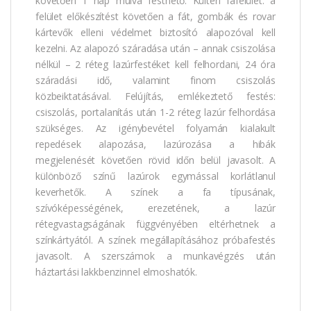
követően 1 nap múlva festhető. Kültéri fafelület: a
felület előkészítést követően a fát, gombák és rovar
kártevők elleni védelmet biztosító alapozóval kell
kezelni. Az alapozó száradása után – annak csiszolása
nélkül – 2 réteg lazúrfestéket kell felhordani, 24 óra
száradási idő, valamint finom csiszolás
közbeiktatásával. Felújítás, emlékeztető festés:
csiszolás, portalanítás után 1-2 réteg lazúr felhordása
szükséges. Az igénybevétel folyamán kialakult
repedések alapozása, lazúrozása a hibák
megjelenését követően rövid időn belül javasolt. A
különböző színű lazúrok egymással korlátlanul
keverhetők. A színek a fa típusának,
szívóképességének, erezetének, a lazúr
rétegvastagságának függvényében eltérhetnek a
színkártyától. A színek megállapításához próbafestés
javasolt. A szerszámok a munkavégzés után
háztartási lakkbenzinnel elmoshatók.