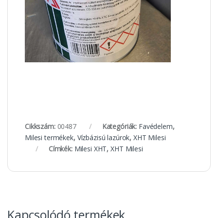
Cikkszám:
00487
Kategóriák:
Favédelem
,
Milesi termékek
,
Vízbázisú lazúrok
,
XHT Milesi
Címkék:
Milesi XHT
,
XHT Milesi
Kapcsolódó termékek