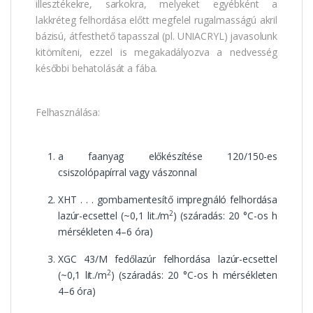
illesztékekre, sarkokra, melyeket egyébként a
lakkréteg felhordása előtt megfelel rugalmasságú akril
bázisú, átfesthető tapasszal (pl. UNIACRYL) javasolunk
kitömíteni, ezzel is megakadályozva a nedvesség
későbbi behatolását a fába.
Felhasználása:
a faanyag előkészítése 120/150-es
csiszolópapírral vagy vászonnal
XHT . . . gombamentesítő impregnáló felhordása
2
lazúr-ecsettel (~0,1 lit./m
) (száradás: 20 °C-os h
mérsékleten 4–6 óra)
XGC 43/M fedőlazúr felhordása lazúr-ecsettel
2
(~0,1 lit./m
) (száradás: 20 °C-os h mérsékleten
4–6 óra)