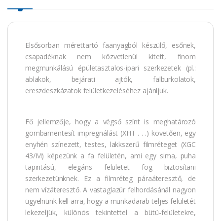
Elsősorban mérettartó faanyagból készülő, esőnek,
csapadéknak nem közvetlenül kitett, finom
megmunkálású épületasztalos-ipari szerkezetek (pl.:
ablakok, bejárati ajtók, falburkolatok,
ereszdeszkázatok felületkezeléséhez ajánljuk.
Fő jellemzője, hogy a végső színt is meghatározó
gombamentesít impregnálást (XHT . . .) követően, egy
enyhén színezett, testes, lakkszerű filmréteget (XGC
43/M) képezünk a fa felületén, ami egy sima, puha
tapintású, elegáns felületet fog biztosítani
szerkezetünknek. Ez a filmréteg páraáteresztő, de
nem vízáteresztő. A vastaglazúr felhordásánál nagyon
ügyelnünk kell arra, hogy a munkadarab teljes felületét
lekezeljük, különös tekintettel a bütü-felületekre,