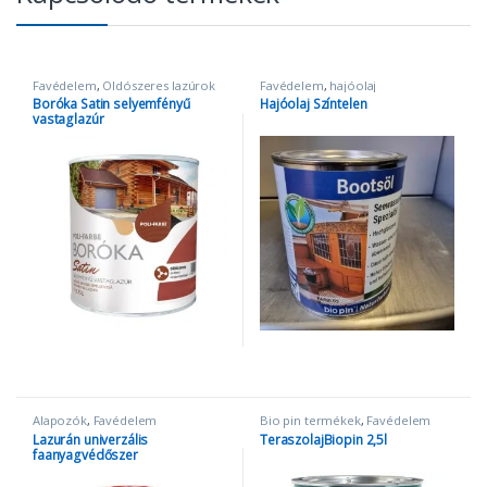
Favédelem
,
Oldószeres lazúrok
Favédelem
,
hajóolaj
Boróka Satin selyemfényű
Hajóolaj Színtelen
vastaglazúr
Alapozók
,
Favédelem
Bio pin termékek
,
Favédelem
Lazurán univerzális
TeraszolajBiopin 2,5l
faanyagvédőszer