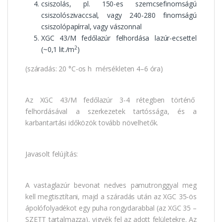
csiszolás, pl. 150-es szemcsefinomságú
csiszolószivaccsal, vagy 240-280 finomságú
csiszolópapírral, vagy vászonnal
XGC 43/M fedőlazúr felhordása lazúr-ecsettel
2
(~0,1 lit./m
)
(száradás: 20 °C-os h mérsékleten 4–6 óra)
Az XGC 43/M fedőlazúr 3-4 rétegben történő
felhordásával a szerkezetek tartóssága, és a
karbantartási időközök tovább növelhetők.
Javasolt felújítás:
A vastaglazúr bevonat nedves pamutronggyal meg
kell megtisztítani, majd a száradás után az XGC 35-ös
ápolófolyadékot egy puha rongydarabbal (az XGC 35 –
SZETT tartalmazza), vigyék fel az adott felületekre. Az