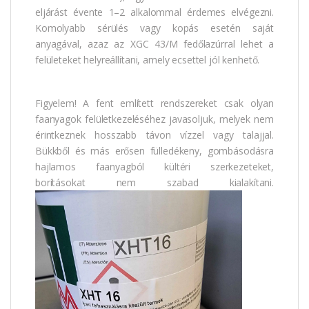
eljárást évente 1–2 alkalommal érdemes elvégezni.
Komolyabb sérülés vagy kopás esetén saját
anyagával, azaz az XGC 43/M fedőlazúrral lehet a
felületeket helyreállítani, amely ecsettel jól kenhető.
Figyelem! A fent említett rendszereket csak olyan
faanyagok felületkezeléséhez javasoljuk, melyek nem
érintkeznek hosszabb távon vízzel vagy talajjal.
Bükkből és más erősen fülledékeny, gombásodásra
hajlamos faanyagból kültéri szerkezeteket,
borításokat nem szabad kialakítani.