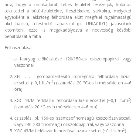
arra, hogy a munkadarab teljes felületét lekezeljük, különös
tekintettel a bütü-felületekre, illesztékekre, sarkokra, melyeket
egyébként a lakkréteg felhordása előtt megfelel rugalmasságú
akril bázisú, átfesthető tapasszal (pl. UNIACRYL) javasolunk
kitömíteni, ezzel is megakadályozva a nedvesség későbbi
behatolását a fába.
Felhasználása:
a faanyag előkészítése 120/150-es csiszolópapírral vagy
vászonnal
XHT . . . gombamentesítő impregnáló felhordása lazúr-
2
ecsettel (~0,1 lit./m
) (száradás: 20 °C-os h mérsékleten 4–6
óra)
2
XGC 43/M fedőlazúr felhordása lazúr-ecsettel (~0,1 lit./m
)
(száradás: 20 °C-os h mérsékleten 4–6 óra)
csiszolás, pl. 150-es szemcsefinomságú csiszolószivaccsal,
vagy 240-280 finomságú csiszolópapírral, vagy vászonnal
2
XGC 43/M fedőlazúr felhordása lazúr-ecsettel (~0,1 lit./m
)