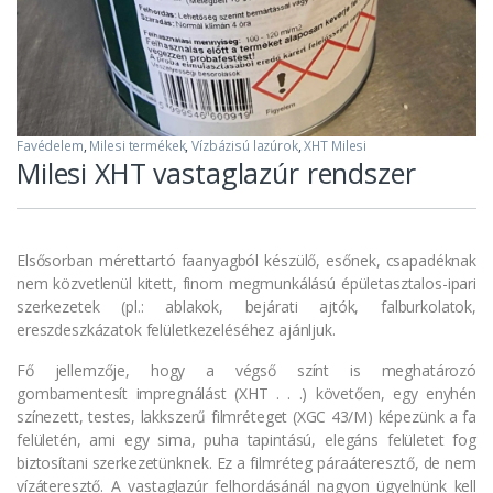
Favédelem
,
Milesi termékek
,
Vízbázisú lazúrok
,
XHT Milesi
Milesi XHT vastaglazúr rendszer
Elsősorban mérettartó faanyagból készülő, esőnek, csapadéknak
nem közvetlenül kitett, finom megmunkálású épületasztalos-ipari
szerkezetek (pl.: ablakok, bejárati ajtók, falburkolatok,
ereszdeszkázatok felületkezeléséhez ajánljuk.
Fő jellemzője, hogy a végső színt is meghatározó
gombamentesít impregnálást (XHT . . .) követően, egy enyhén
színezett, testes, lakkszerű filmréteget (XGC 43/M) képezünk a fa
felületén, ami egy sima, puha tapintású, elegáns felületet fog
biztosítani szerkezetünknek. Ez a filmréteg páraáteresztő, de nem
vízáteresztő. A vastaglazúr felhordásánál nagyon ügyelnünk kell