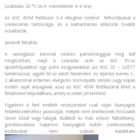
(száradás: 20 °C-os h mérsékleten 4–6 óra)
Az XGC 43/M fedőlazúr 3-4 rétegben történő felhordásával a
szerkezetek tartóssága, és a karbantartási időközök tovább
növelhetők.
Javasolt felújítás:
A vastaglazúr bevonat nedves pamutronggyal meg kell
megtisztítani, majd a száradás után az XGC 35-ös
ápolófolyadékot egy puha rongydarabbal (az XGC 35 – SZETT
tartalmazza), vigyék fel az adott felületekre. Az eljárást évente 1–
2 alkalommal érdemes elvégezni. Komolyabb sérülés vagy kopás
esetén saját anyagával, azaz az XGC 43/M fedőlazúrral lehet a
felületeket helyreállítani, amely ecsettel jól kenhető.
Figyelem! A fent említett rendszereket csak olyan faanyagok
felületkezeléséhez javasoljuk, melyek nem érintkeznek hosszabb
távon vízzel vagy talajjal. Bükkből és más erősen fülledékeny,
gombásodásra hajlamos faanyagból kültéri szerkezeteket,
borításokat nem szabad kialakítani.