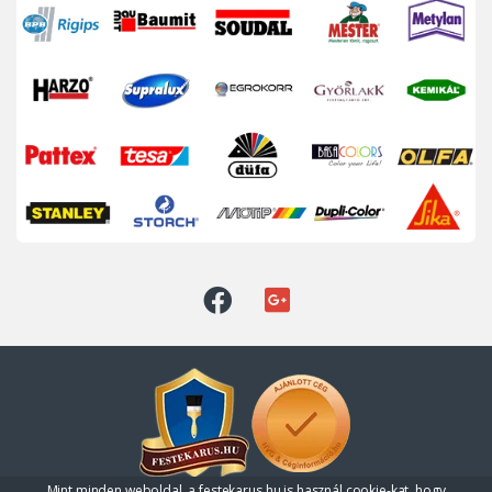
Mint minden weboldal, a festekarus.hu is használ cookie-kat, hogy