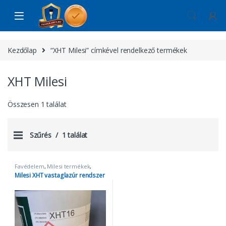
Skip to navigation
Skip to content
Kezdőlap
“XHT Milesi” címkével rendelkező termékek
XHT Milesi
Összesen 1 találat
Szűrés
1 találat
Favédelem
,
Milesi termékek
,
Vízbázisú lazúrok
,
XHT Milesi
Milesi XHT vastaglazúr rendszer