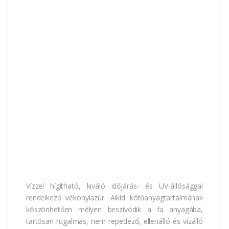
Vízzel hígítható, kiváló időjárás- és UV-állósággal
rendelkező vékonylazúr. Alkid kötőanyagtartalmának
köszönhetően mélyen beszívódik a fa anyagába,
tartósan rugalmas, nem repedező, ellenálló és vízálló