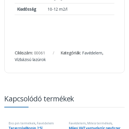
Kiadósság
10-12 m2/l
Cikkszám:
00061
Kategóriák:
Favédelem
,
Vízbázisú lazúrok
Kapcsolódó termékek
Bio pin termékek
,
Favédelem
Favédelem
,
Milesi termékek
,
Vízbázisú lazúrok
,
XHT Milesi
TeraszolajBiopin 2,5l
Milesi XHT vastaglazúr rendszer