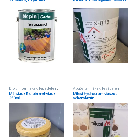
Bio pin termékek
,
Favédelem
,
Akciós termékek
,
Favédelem
,
méhviasz
Milesi termékek
,
Vízbázisú
Méhviasz Bio pin méhviasz
Milesi Hydrocrom viaszos
lazúrok
250ml
vékonylazúr