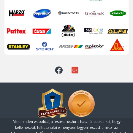
Mint minden weboldal, a festekarus.hu is használ cookie-kat, hogy
Kérdése van?
kellemesebb felhasználói élményben legyen részed, amikor az