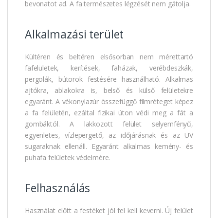
bevonatot ad. A fa természetes légzését nem gátolja.
Alkalmazási terület
Kültéren és beltéren elsősorban nem mérettartó
fafelületek, kerítések, faházak, verébdeszkák,
pergolák, bútorok festésére használható. Alkalmas
ajtókra, ablakokra is, belső és külső felületekre
egyaránt. A vékonylazúr összefüggő filmréteget képez
a fa felületén, ezáltal fizikai úton védi meg a fát a
gombáktól. A lakkozott felület selyemfényű,
egyenletes, vízlepergető, az időjárásnak és az UV
sugaraknak ellenáll. Egyaránt alkalmas kemény- és
puhafa felületek védelmére.
Felhasználás
Használat előtt a festéket jól fel kell keverni. Új felület