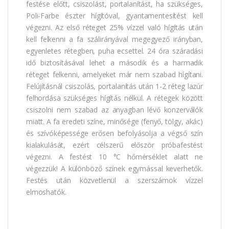
festése előtt, csiszolást, portalanítást, ha szükséges,
Poli-Farbe észter hígítóval, gyantamentesítést kell
végezni. Az első réteget 25% vízzel való hígítás után
kell felkenni a fa szálirányával megegyező irányban,
egyenletes rétegben, puha ecsettel. 24 óra száradási
idő biztosításával lehet a második és a harmadik
réteget felkenni, amelyeket már nem szabad hígítani.
Felújításnál csiszolás, portalanítás után 1-2 réteg lazúr
felhordása szükséges hígítás nélkül. A rétegek között
csiszolni nem szabad az anyagban lévő konzerválók
miatt. A fa eredeti színe, minősége (fenyő, tölgy, akác)
és szívóképessége erősen befolyásolja a végső szín
kialakulását, ezért célszerű először próbafestést
végezni. A festést 10 °C hőmérséklet alatt ne
végezzük! A különböző színek egymással keverhetők.
Festés után közvetlenül a szerszámok vízzel
elmoshatók.