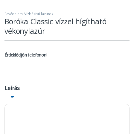
Favédelem
,
Vízbázisú lazúrok
Boróka Classic vízzel hígítható
vékonylazúr
Érdeklődjön telefonon!
Leírás