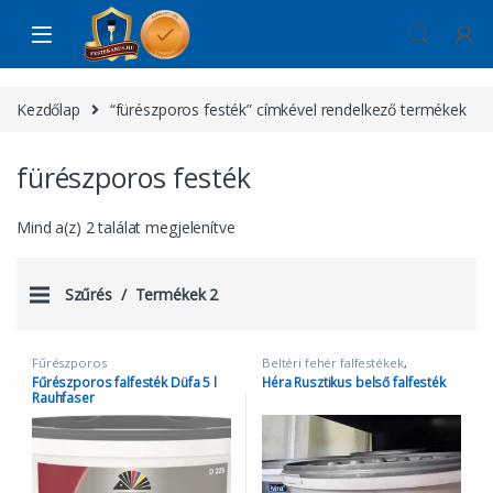
Skip to navigation
Skip to content
Kezdőlap
“fürészporos festék” címkével rendelkező termékek
fürészporos festék
Mind a(z) 2 találat megjelenítve
Szűrés
Termékek 2
Fűrészporos
Beltéri fehér falfestékek
,
fűrészporos festék
Fűrészporos falfesték Düfa 5 l
Héra Rusztikus belső falfesték
Rauhfaser