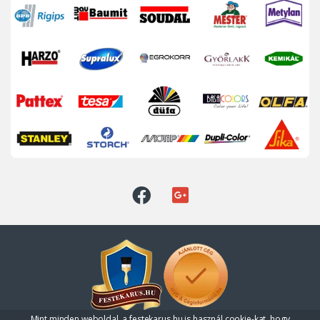
Mint minden weboldal, a festekarus.hu is használ cookie-kat, hogy