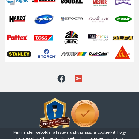
Mint minden weboldal, a festekarus.hu is használ cookie-kat, hogy
Kérdése van?
kellemesebb felhasználói élményben legyen részed, amikor az