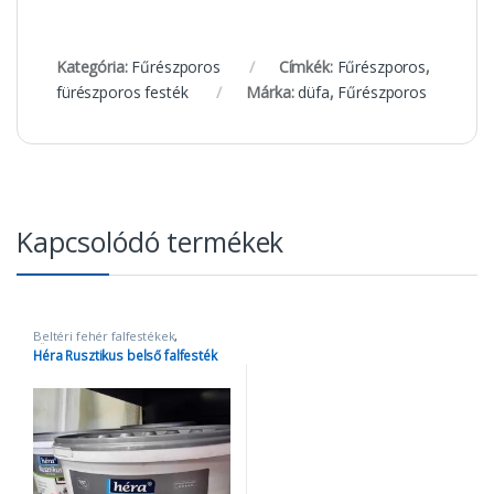
Kategória:
Fűrészporos
Címkék:
Fűrészporos
,
fürészporos festék
Márka:
düfa
,
Fűrészporos
Kapcsolódó termékek
Beltéri fehér falfestékek
,
fűrészporos festék
Héra Rusztikus belső falfesték