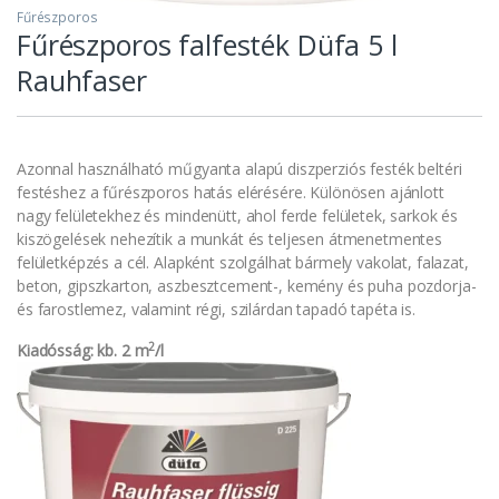
Fűrészporos
Fűrészporos falfesték Düfa 5 l
Rauhfaser
Azonnal használható műgyanta alapú diszperziós festék beltéri
festéshez a fűrészporos hatás elérésére. Különösen ajánlott
nagy felületekhez és mindenütt, ahol ferde felületek, sarkok és
kiszögelések nehezítik a munkát és teljesen átmenetmentes
felületképzés a cél. Alapként szolgálhat bármely vakolat, falazat,
beton, gipszkarton, aszbesztcement-, kemény és puha pozdorja-
és farostlemez, valamint régi, szilárdan tapadó tapéta is.
2
Kiadósság: kb. 2 m
/l