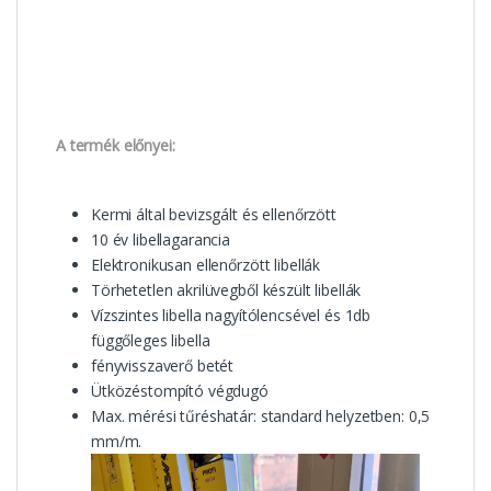
A termék előnyei:
Kermi által bevizsgált és ellenőrzött
10 év libellagarancia
Elektronikusan ellenőrzött libellák
Törhetetlen akrilüvegből készült libellák
Vízszintes libella nagyítólencsével és 1db
függőleges libella
fényvisszaverő betét
Ütközéstompító végdugó
Max. mérési tűréshatár: standard helyzetben: 0,5
mm/m.