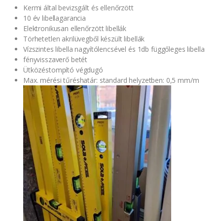
Kermi által bevizsgált és ellenőrzött
10 év libellagarancia
Elektronikusan ellenőrzött libellák
Törhetetlen akrilüvegből készült libellák
Vízszintes libella nagyítólencsével és 1db függőleges libella
fényvisszaverő betét
Ütközéstompító végdugó
Max. mérési tűréshatár: standard helyzetben: 0,5 mm/m