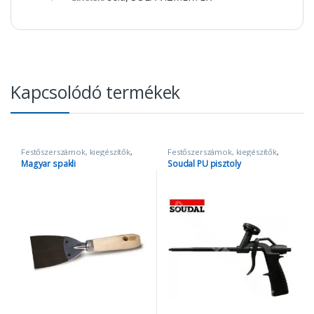
Kapcsolódó termékek
Festőszerszámok, kiegészítők
,
Festőszerszámok, kiegészítők
,
Szerszámok
Szerszámok
Magyar spakli
Soudal PU pisztoly