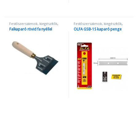
Festőszerszámok, kiegészítők
,
Festőszerszámok, kiegészítők
,
Szerszámok
OLFA termékek
,
Sniccer penge
,
Falkaparó rövid fa nyéllel
OLFA GSB-1S kaparó penge
Szerszámok