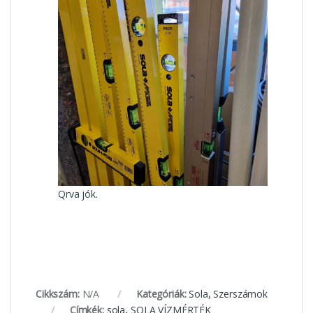
Qrva jók.
Cikkszám:
N/A
Kategóriák:
Sola
,
Szerszámok
Címkék:
sola
,
SOLA VÍZMÉRTÉK