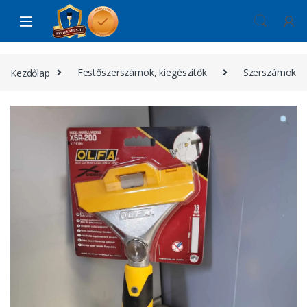
Skip to navigation
Skip to content
Kezdőlap
Festőszerszámok, kiegészítők
Szerszámok