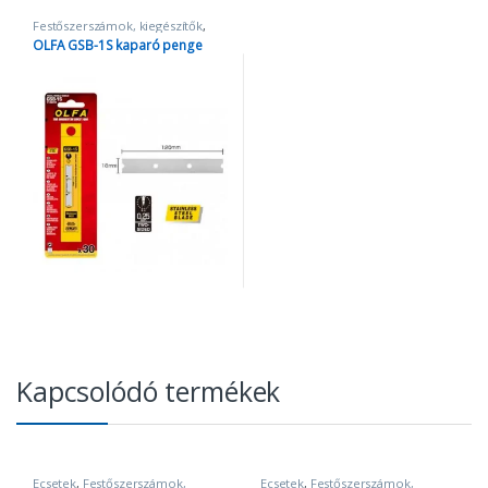
Festőszerszámok, kiegészítők
,
OLFA termékek
,
Sniccer penge
,
OLFA GSB-1S kaparó penge
Szerszámok
Kapcsolódó termékek
Ecsetek
,
Festőszerszámok,
Ecsetek
,
Festőszerszámok,