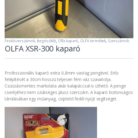
Festőszerszámok, kiegészítők
,
Olfa kaparó
,
OLFA termékek
,
Szerszámok
OLFA XSR-300 kaparó
Professzionális kaparó extra 0,8mm vastag pengével. Erős
felépítését a 30cm hosszú teljesen fém váz szavatolja.
Csúszásmentes markolata akár kalapáccsal is üthető. A penge
cseréjéhez nem szükséges plusz szerszám. A kaparó biztonságos
tárolásában egy műanyag, csíptető fedél nyújt segítséget.