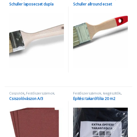
kiegészítők
kiegészítők
Schuller laposecset dupla
Schuller allround ecset
Csiszolók
,
Festőszerszámok,
Festőszerszámok, kiegészítők
,
kiegészítők
Takarópapír és fólia
Csiszolóvászon A/3
Építési takarófólia 20 m2