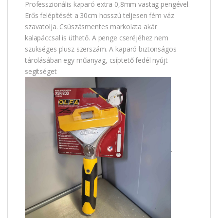
Professzionális kaparó extra 0,8mm vastag pengével.
Erős felépítését a 30cm hosszú teljesen fém váz
szavatolja. Csúszásmentes markolata akár
kalapáccsal is üthető. A penge cseréjéhez nem
szükséges plusz szerszám. A kaparó biztonságos
tárolásában egy műanyag, csíptető fedél nyújt
segítséget
.