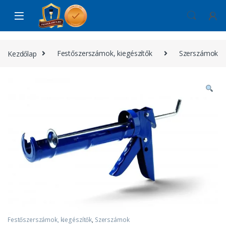
Skip to navigation
Skip to content
Kezdőlap
Festőszerszámok, kiegészítők
Szerszámok
Festőszerszámok, kiegészítők
,
Szerszámok