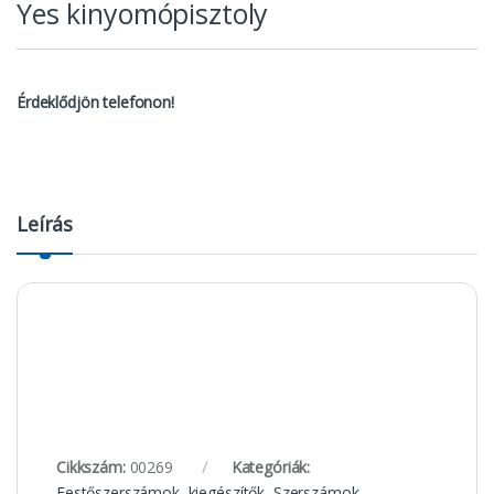
Yes kinyomópisztoly
Érdeklődjön telefonon!
Leírás
Cikkszám:
00269
Kategóriák:
Festőszerszámok, kiegészítők
,
Szerszámok