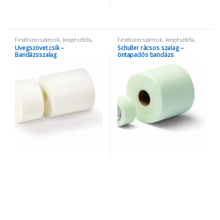
Festőszerszámok, kiegészítők
,
Festőszerszámok, kiegészítők
,
Szalagok
Szalagok
Üvegszövet csík –
Schuller rácsos szalag –
Bandázsszalag
öntapadós bandázs