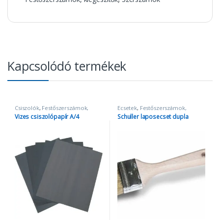
Kapcsolódó termékek
Csiszolók
,
Festőszerszámok,
Ecsetek
,
Festőszerszámok,
kiegészítők
kiegészítők
Vizes csiszolópapír A/4
Schuller laposecset dupla