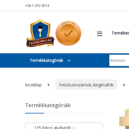
Skip to navigation
Skip to content
+36 1 253 0313
Termékei
Keresés:
Termékkategóriák
Kezdőlap
Festőszerszámok, kiegészítők
Termékkategóriák
135 fokos aluélvédő
(1)