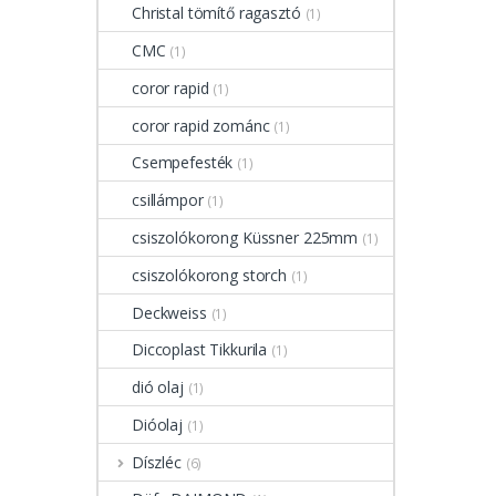
Christal tömítő ragasztó
(1)
CMC
(1)
coror rapid
(1)
coror rapid zománc
(1)
Csempefesték
(1)
csillámpor
(1)
csiszolókorong Küssner 225mm
(1)
csiszolókorong storch
(1)
Deckweiss
(1)
Diccoplast Tikkurila
(1)
dió olaj
(1)
Dióolaj
(1)
Díszléc
(6)