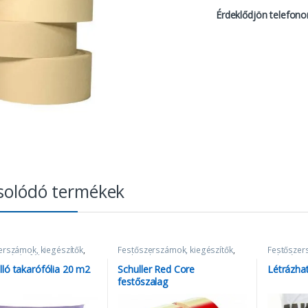
Érdeklődjön telefono
solódó termékek
erszámok, kiegészítők
,
Festőszerszámok, kiegészítők
,
Festőszer
pír és fólia
Szalagok
Takarópapí
ló takarófólia 20 m2
Schuller Red Core
Létrázha
festőszalag