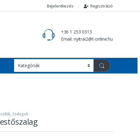
Bejelentkezés
Regisztráció
+36 1 253 0313
Email: nyitrai2@t-online.hu
szítők
,
Szalagok
estőszalag