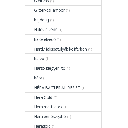
Glettvas
(1)
Glitter/csillámpor
(1)
hajóolaj
(1)
Hálós élvédő
(1)
hálósélvédő
(1)
Hardy falispatulyák kofferben
(1)
harzo
(1)
Harzo kiegyenlítő
(1)
héra
(1)
HÉRA BACTERIAL RESIST
(1)
Héra Gold
(0)
Héra matt latex
(1)
Héra penészgátló
(1)
Héragold
(1)