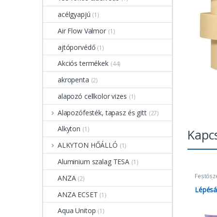
acélgyapjú
(1)
Air Flow Valmor
(1)
ajtóporvédő
(1)
Akciós termékek
(44)
akropenta
(2)
alapozó cellkolor vizes
(1)
Alapozófesték, tapasz és gitt
(27)
Alkyton
(1)
Kapc
ALKYTON HŐÁLLÓ
(1)
Aluminium szalag TESA
(1)
Festősz
ANZA
(2)
Takarópa
Lépésál
ANZA ECSET
(1)
Aqua Unitop
(1)