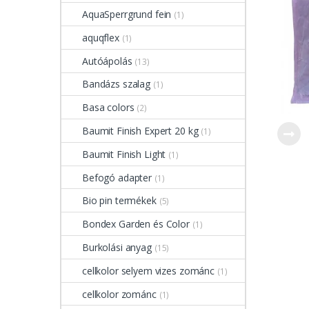
AquaSperrgrund fein
(1)
aquqflex
(1)
Autóápolás
(13)
Bandázs szalag
(1)
Basa colors
(2)
Baumit Finish Expert 20 kg
(1)
Baumit Finish Light
(1)
Befogó adapter
(1)
Bio pin termékek
(5)
Bondex Garden és Color
(1)
Burkolási anyag
(15)
cellkolor selyem vizes zománc
(1)
cellkolor zománc
(1)