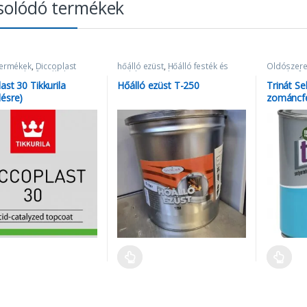
solódó termékek
termékek
,
Diccoplast
hőálló ezüst
,
Hőálló festék és
Oldószere
,
Zománcfestékek
radiátorzománc
,
Zománcfe
Zománcfestékek
ast 30 Tikkurila
Hőálló ezüst T-250
Trinát S
lésre)
zománcf