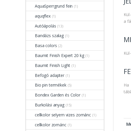
J
AquaSperrgrund fein
(1)
Kül-
aquqflex
(1)
a fá
Autóápolás
(13)
Bandázs szalag
(1)
MI
Basa colors
(2)
Kül-
Baumit Finish Expert 20 kg
(1)
Baumit Finish Light
(1)
FE
Befogó adapter
(1)
Ha 
Bio pin termékek
(5)
táb
Bondex Garden és Color
(1)
Burkolási anyag
(15)
cellkolor selyem vizes zománc
(1)
Me
cellkolor zománc
(1)