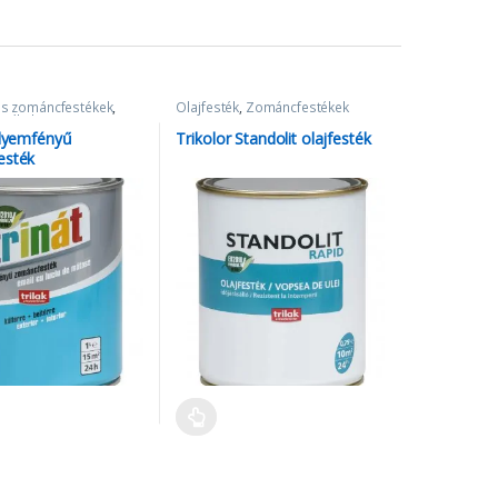
s zománcfestékek
,
Olajfesték
,
Zománcfestékek
stékek
elyemfényű
Trikolor Standolit olajfesték
esték