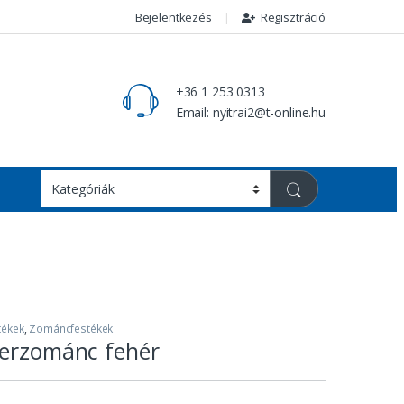
Bejelentkezés
Regisztráció
+36 1 253 0313
Email: nyitrai2@t-online.hu
tékek
,
Zománcfestékek
terzománc fehér