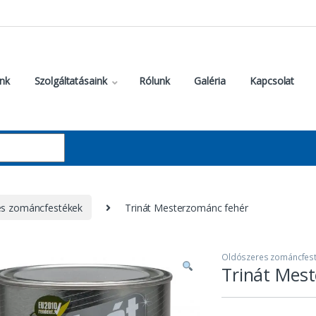
nk
Szolgáltatásaink
Rólunk
Galéria
Kapcsolat
es zománcfestékek
Trinát Mesterzománc fehér
Oldószeres zománcfes
Trinát Mes