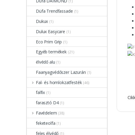
Düfa DAIMOND
(1)
Düfa Trendfassade
(1)
Dukux
(1)
Dulux Easycare
(1)
Eco Prim Grip
(1)
Egyéb termékek
(21)
élvédő alu
(1)
Faanyagvédőszer Lazurán
(1)
Fal- és homlokzatfesték
(46)
falfix
(1)
Cik
farasztó D4
(1)
Favédelem
(38)
feketeolfa
(1)
feles élvédő
(1)