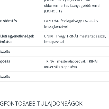
oldószermentes faanyagvédőszerrel
(LIGNOLIT)
rustömítés
LAZURÁN félolajjal vagy LAZURÁN
lenolajkencével
lületi egyenetlenségek
UNIKITT vagy TRINÁT mestertapasszal,
simítása
késtapasszal
iszolás
apozás
TRINÁT mesteralapozóval, TRINÁT
univerzális alapozóval
iszolás
EGFONTOSABB TULAJDONSÁGOK