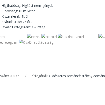
Hígithatóság: Hígítást nem igényel.
Kiadósság: 18 m2/liter
Kiszerelések: 1l; 5l
Száradási idő: 24 óra
Javasolt rétegszám: 1-2 réteg
kszám:
00037
Kategóriák:
Oldószeres zománcfestékek
,
Zománc