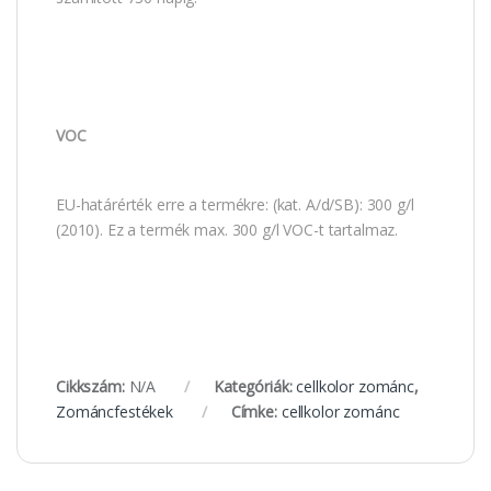
VOC
EU-határérték erre a termékre: (kat. A/d/SB): 300 g/l
(2010). Ez a termék max. 300 g/l VOC-t tartalmaz.
Cikkszám:
N/A
Kategóriák:
cellkolor zománc
,
Zománcfestékek
Címke:
cellkolor zománc