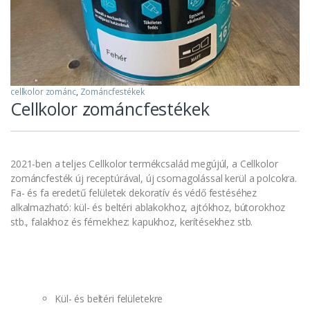
cellkolor zománc
,
Zománcfestékek
Cellkolor zománcfestékek
2021-ben a teljes Cellkolor termékcsalád megújúl, a Cellkolor
zománcfesték új receptúrával, új csomagolással kerül a polcokra.
Fa- és fa eredetű felületek dekoratív és védő festéséhez
alkalmazható: kül- és beltéri ablakokhoz, ajtókhoz, bútorokhoz
stb., falakhoz és fémekhez: kapukhoz, kerítésekhez stb.
Kül- és beltéri felületekre