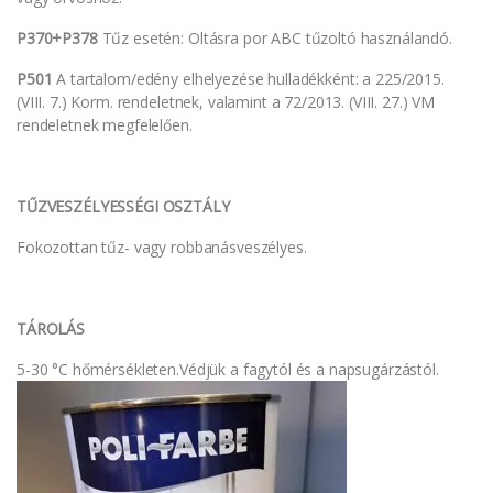
P370+P378
Tűz esetén: Oltásra por ABC tűzoltó használandó.
P501
A tartalom/edény elhelyezése hulladékként: a 225/2015.
(VIII. 7.) Korm. rendeletnek, valamint a 72/2013. (VIII. 27.) VM
rendeletnek megfelelően.
TŰZVESZÉLYESSÉGI OSZTÁLY
Fokozottan tűz- vagy robbanásveszélyes.
TÁROLÁS
5-30 °C hőmérsékleten.Védjük a fagytól és a napsugárzástól.