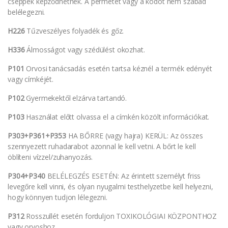
cseppek képződhetnek. A permetet vagy a ködöt nem szabad
belélegezni.
H226
Tűzveszélyes folyadék és gőz.
H336
Álmosságot vagy szédülést okozhat.
P101
Orvosi tanácsadás esetén tartsa kéznél a termék edényét
vagy címkéjét.
P102
Gyermekektől elzárva tartandó.
P103
Használat előtt olvassa el a címkén közölt információkat.
P303+P361+P353
HA BŐRRE (vagy hajra) KERÜL: Az összes
szennyezett ruhadarabot azonnal le kell vetni. A bőrt le kell
öblíteni vízzel/zuhanyozás.
P304+P340
BELÉLEGZÉS ESETÉN: Az érintett személyt friss
levegőre kell vinni, és olyan nyugalmi testhelyzetbe kell helyezni,
hogy könnyen tudjon lélegezni.
P312
Rosszullét esetén forduljon TOXIKOLÓGIAI KÖZPONTHOZ
vagy orvoshoz.