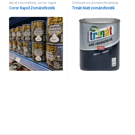
Akciós termékek
,
coror rapid
Oldószeres zománcfestékek
,
zománc
,
Oldószeres
Zománcfestékek
Coror Rapid Zománcfesték
Trinát Matt zománcfesték
zománcfestékek
,
Zománcfestékek