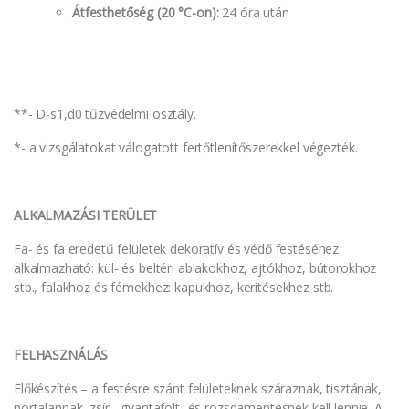
Átfesthetőség (20 °C-on):
24 óra után
**- D-s1,d0 tűzvédelmi osztály.
*- a vizsgálatokat válogatott fertőtlenítőszerekkel végezték.
ALKALMAZÁSI TERÜLET
Fa- és fa eredetű felületek dekoratív és védő festéséhez
alkalmazható: kül- és beltéri ablakokhoz, ajtókhoz, bútorokhoz
stb., falakhoz és fémekhez: kapukhoz, kerítésekhez stb.
FELHASZNÁLÁS
Előkészítés – a festésre szánt felületeknek száraznak, tisztának,
portalannak, zsír-, gyantafolt- és rozsdamentesnek kell lennie. A