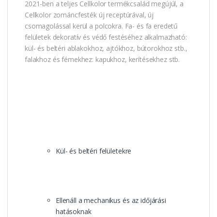
2021-ben a teljes Cellkolor termékcsalád megújúl, a
Cellkolor zománcfesték új receptúrával, új
csomagolással kerül a polcokra. Fa- és fa eredetű
felületek dekoratív és védő festéséhez alkalmazható:
kül- és beltéri ablakokhoz, ajtókhoz, bútorokhoz stb.,
falakhoz és fémekhez: kapukhoz, kerítésekhez stb.
Kül- és beltéri felületekre
Ellenáll a mechanikus és az időjárási
hatásoknak