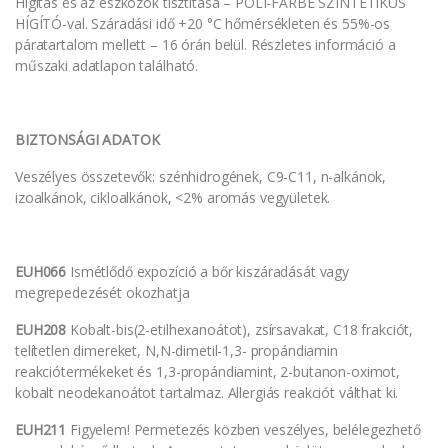
Hígítás és az eszközök tisztítása – POLI-FARBE SZINTETIKUS
HÍGÍTÓ-val. Száradási idő +20 °C hőmérsékleten és 55%-os
páratartalom mellett – 16 órán belül. Részletes információ a
műszaki adatlapon található.
BIZTONSÁGI ADATOK
Veszélyes összetevők: szénhidrogének, C9-C11, n-alkánok,
izoalkánok, cikloalkánok, <2% aromás vegyületek.
EUH066
Ismétlődő expozíció a bőr kiszáradását vagy
megrepedezését okozhatja
EUH208
Kobalt-bis(2-etilhexanoátot), zsírsavakat, C18 frakciót,
telítetlen dimereket, N,N-dimetil-1,3- propándiamin
reakciótermékeket és 1,3-propándiamint, 2-butanon-oximot,
kobalt neodekanoátot tartalmaz. Allergiás reakciót válthat ki.
EUH211
Figyelem! Permetezés közben veszélyes, belélegezhető