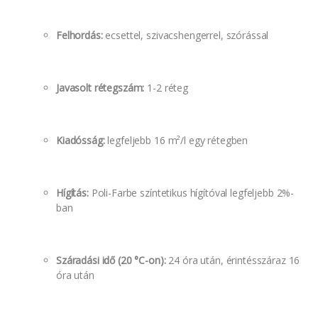
Felhordás:
ecsettel, szivacshengerrel, szórással
Javasolt rétegszám:
1-2 réteg
Kiadósság:
legfeljebb 16 m²/l egy rétegben
Hígítás:
Poli-Farbe színtetikus hígítóval legfeljebb 2%-
ban
Száradási idő (20 °C-on):
24 óra után, érintésszáraz 16
óra után