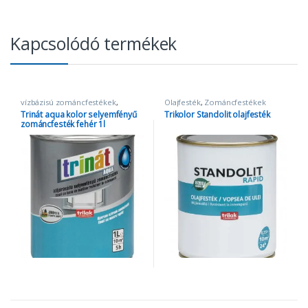
Kapcsolódó termékek
vízbázisú zománcfestékek
,
Olajfesték
,
Zománcfestékek
Zománcfestékek
Trinát aqua kolor selyemfényű
Trikolor Standolit olajfesték
zománcfesték fehér 1l