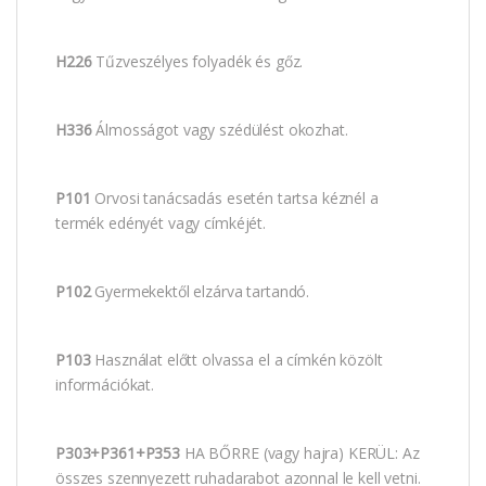
H226
Tűzveszélyes folyadék és gőz.
H336
Álmosságot vagy szédülést okozhat.
P101
Orvosi tanácsadás esetén tartsa kéznél a
termék edényét vagy címkéjét.
P102
Gyermekektől elzárva tartandó.
P103
Használat előtt olvassa el a címkén közölt
információkat.
P303+P361+P353
HA BŐRRE (vagy hajra) KERÜL: Az
összes szennyezett ruhadarabot azonnal le kell vetni.