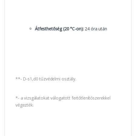
Átfesthetőség (20 °C-on):
24 óra után
**- D-s1,d0 tűzvédelmi osztály.
*- a vizsgálatokat válogatott fertőtlenítőszerekkel
végezték.