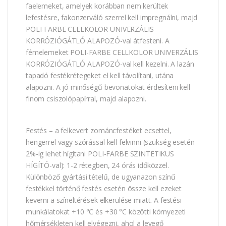
faelemeket, amelyek korábban nem kerültek
lefestésre, fakonzerváló szerrel kell impregnálni, majd
POLI-FARBE CELLKOLOR UNIVERZÁLIS
KORRÓZIÓGÁTLÓ ALAPOZÓ-val átfesteni. A
fémelemeket POLI-FARBE CELLKOLOR UNIVERZÁLIS
KORRÓZIÓGÁTLÓ ALAPOZÓ-val kell kezelni. A lazán
tapadó festékrétegeket el kell távolítani, utána
alapozni. A jó minőségű bevonatokat érdesíteni kell
finom csiszolópapírral, majd alapozni.
Festés – a felkevert zománcfestéket ecsettel,
hengerrel vagy szórással kell felvinni (szükség esetén
2%-ig lehet hígítani POLI-FARBE SZINTETIKUS
HÍGÍTÓ-val): 1-2 rétegben, 24 órás időközzel.
Különböző gyártási tételű, de ugyanazon színű
festékkel történő festés esetén össze kell ezeket
keverni a színeltérések elkerülése miatt. A festési
munkálatokat +10 °C és +30 °C közötti környezeti
hőmérsékleten kell elvégezni, ahol a levegő