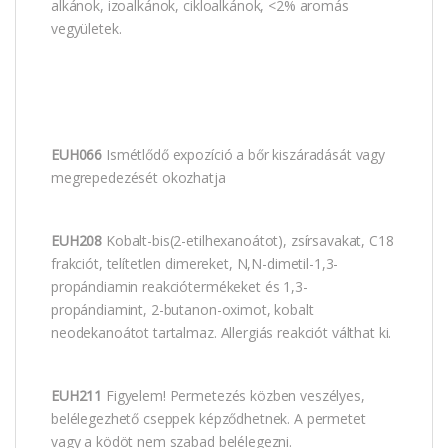
alkánok, izoalkánok, cikloalkánok, <2% aromás
vegyületek.
EUH066
Ismétlődő expozíció a bőr kiszáradását vagy
megrepedezését okozhatja
EUH208
Kobalt-bis(2-etilhexanoátot), zsírsavakat, C18
frakciót, telítetlen dimereket, N,N-dimetil-1,3-
propándiamin reakciótermékeket és 1,3-
propándiamint, 2-butanon-oximot, kobalt
neodekanoátot tartalmaz. Allergiás reakciót válthat ki.
EUH211
Figyelem! Permetezés közben veszélyes,
belélegezhető cseppek képződhetnek. A permetet
vagy a ködöt nem szabad belélegezni.