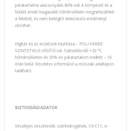
páratartalma alacsonyabb 80%-nál. A környezet és a
felület ennél magasabb hőmérséklete megnehezítheti
a felvitelt, és nem kielégítő dekorációs eredményt
okozhat.
Hígítás és az eszközök tisztítása – POLI-FARBE
SZINTETIKUS HÍGÍTÓ-val. Száradási idő +20 °C
hőmérsékleten és 55%-os páratartalom mellett – 16
órán belül. Részletes információ a műszaki adatlapon
található.
BIZTONSÁGI ADATOK
Veszélyes összetevők: szénhidrogének, C9-C11, n-