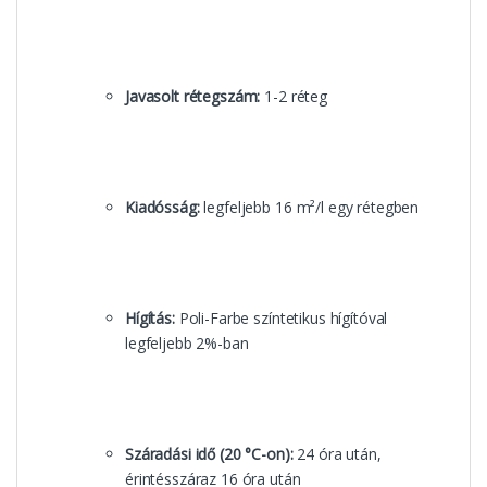
Javasolt rétegszám:
1-2 réteg
Kiadósság:
legfeljebb 16 m²/l egy rétegben
Hígítás:
Poli-Farbe színtetikus hígítóval
legfeljebb 2%-ban
Száradási idő (20 °C-on):
24 óra után,
érintésszáraz 16 óra után