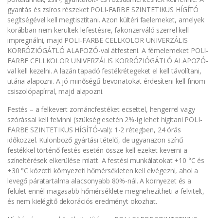
gyantás és zsíros részeket POLI-FARBE SZINTETIKUS HÍGÍTÓ
segítségével kell megtisztítani. Azon kültéri faelemeket, amelyek
korábban nem kerültek lefestésre, fakonzerváló szerrel kell
impregnálni, majd POLI-FARBE CELLKOLOR UNIVERZÁLIS
KORRÓZIÓGÁTLÓ ALAPOZÓ-val átfesteni. A fémelemeket POLI-
FARBE CELLKOLOR UNIVERZÁLIS KORRÓZIÓGÁTLÓ ALAPOZÓ-
val kell kezelni. A lazán tapadó festékrétegeket el kell távolítani,
utána alapozni. A jó minőségű bevonatokat érdesíteni kell finom
csiszolópapírral, majd alapozni.
Festés – a felkevert zománcfestéket ecsettel, hengerrel vagy
szórással kell felvinni (szükség esetén 2%-ig lehet hígítani POLI-
FARBE SZINTETIKUS HÍGÍTÓ-val): 1-2 rétegben, 24 órás
időközzel. Különböző gyártási tételű, de ugyanazon színű
festékkel történő festés esetén össze kell ezeket keverni a
színeltérések elkerülése miatt. A festési munkálatokat +10 °C és
+30 °C közötti környezeti hőmérsékleten kell elvégezni, ahol a
levegő páratartalma alacsonyabb 80%-nál. A környezet és a
felület ennél magasabb hőmérséklete megnehezítheti a felvitelt,
és nem kielégítő dekorációs eredményt okozhat.