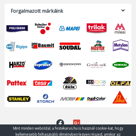
Forgalmazott márkáink
Mint minden weboldal, a festekarus.hu is használ cookie-kat, hogy
kellemesebb felhasználói élményben legyen részed, amikor az