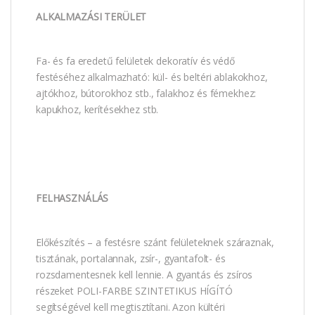
ALKALMAZÁSI TERÜLET
Fa- és fa eredetű felületek dekoratív és védő
festéséhez alkalmazható: kül- és beltéri ablakokhoz,
ajtókhoz, bútorokhoz stb., falakhoz és fémekhez:
kapukhoz, kerítésekhez stb.
FELHASZNÁLÁS
Előkészítés – a festésre szánt felületeknek száraznak,
tisztának, portalannak, zsír-, gyantafolt- és
rozsdamentesnek kell lennie. A gyantás és zsíros
részeket POLI-FARBE SZINTETIKUS HÍGÍTÓ
segítségével kell megtisztítani. Azon kültéri