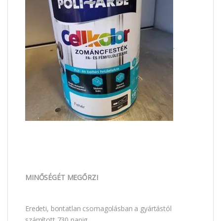
.
MINŐSÉGÉT MEGŐRZI
Eredeti, bontatlan csomagolásban a gyártástól
számított 730 napig.