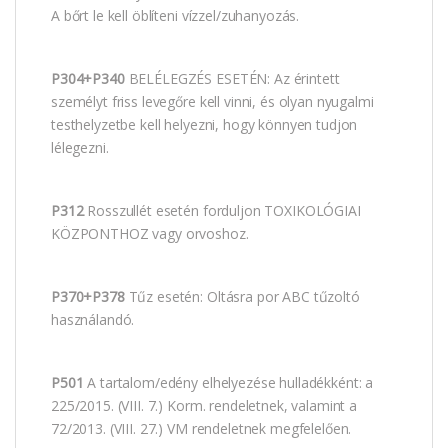
A bőrt le kell öblíteni vízzel/zuhanyozás.
P304+P340
BELÉLEGZÉS ESETÉN: Az érintett
személyt friss levegőre kell vinni, és olyan nyugalmi
testhelyzetbe kell helyezni, hogy könnyen tudjon
lélegezni.
P312
Rosszullét esetén forduljon TOXIKOLÓGIAI
KÖZPONTHOZ vagy orvoshoz.
P370+P378
Tűz esetén: Oltásra por ABC tűzoltó
használandó.
P501
A tartalom/edény elhelyezése hulladékként: a
225/2015. (VIII. 7.) Korm. rendeletnek, valamint a
72/2013. (VIII. 27.) VM rendeletnek megfelelően.