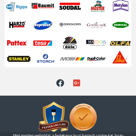
Mint minden weboldal, a festekarus.hu is használ cookie-kat, hogy