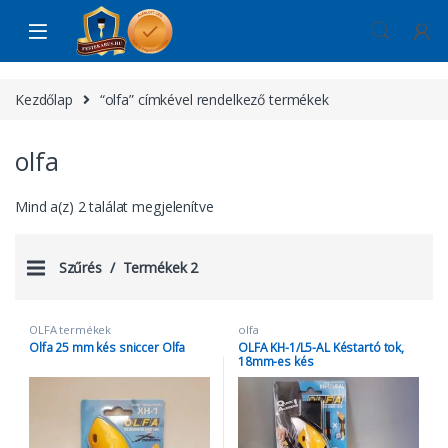
Skip to navigation
Skip to content
Kezdőlap
“olfa” címkével rendelkező termékek
olfa
Mind a(z) 2 találat megjelenítve
Szűrés
Termékek 2
OLFA termékek
olfa
Olfa 25 mm kés sniccer Olfa
OLFA KH-1/L5-AL Késtartó tok,
18mm-es kés